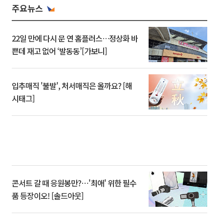
주요뉴스
22일 만에 다시 문 연 홈플러스…정상화 바
쁜데 재고 없어 ‘발동동’[가보니]
입추매직 '불발', 처서매직은 올까요? [해
시태그]
콘서트 갈 때 응원봉만?⋯'최애' 위한 필수
품 등장이오! [솔드아웃]