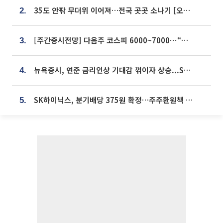
35도 안팎 무더위 이어져…전국 곳곳 소나기 [오늘 날씨]
2.
[주간증시전망] 다음주 코스피 6000~7000⋯“外人 수급은 정책이 변수”
3.
뉴욕증시, 연준 금리인상 기대감 꺾이자 상승...S&P500 사상 최고치 [종합]
4.
SK하이닉스, 분기배당 375원 확정…주주환원책 9월로 앞당겨 발표
5.