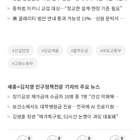
중처법 지키니 교섭 대상⋯“정교한 설계·현장 기준 필요”
美 클래리티 법안 연내 통과 가능성 13%…상원 문턱서 제동
#건설현장
#임금체불
#불하도급
#국토교통부
#고용노동부
세종=김지영 인구정책전문 기자의 주요 뉴스
장기요양 재가급여 수급자 10명 중 7명 “건강 악화해도 집에서”
보건소에서도 대학병원급 진료…전국에 AI 진료지원도구 보급
김영훈 장관 "메가특구법, 52시간 논쟁이 과잉 대표돼"
0
0
0
0