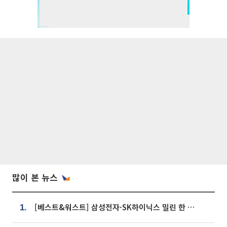
많이 본 뉴스
[베스트&워스트] 삼성전자·SK하이닉스 밀린 한 주…상상인증권은 85% 급등
1.