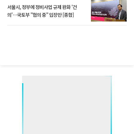
서울시, 정부에 정비사업 규제 완화 '건
의'⋯국토부 "협의 중" 입장만 [종합]