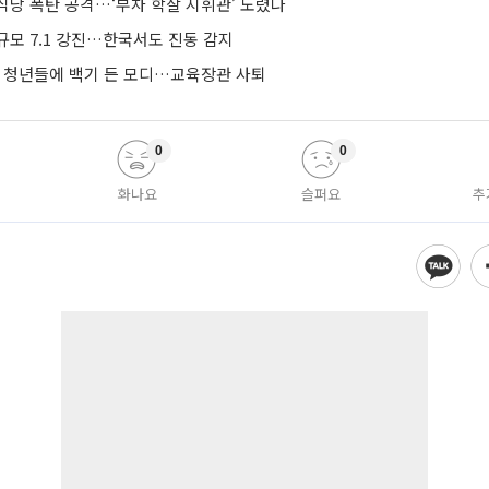
식당 폭탄 공격…‘부차 학살 지휘관’ 노렸나
규모 7.1 강진…한국서도 진동 감지
’ 청년들에 백기 든 모디…교육장관 사퇴
0
0
화나요
슬퍼요
추