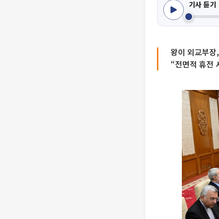
기사 듣기
왕이 외교부장,
“전면적 휴전