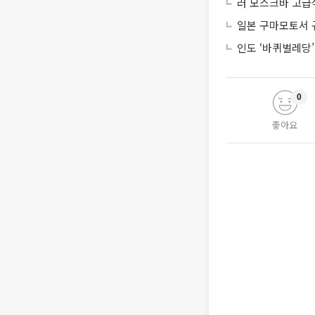
러 모스크바 고급
일본 구마모토서 
인도 ‘바퀴벌레당
0
좋아요