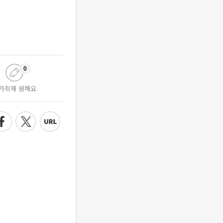
0
가취재 원해요