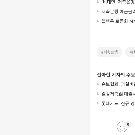
'비대면' 저축은
저축은행 예금금리
블랙록 토큰화 MM
#저축은행
#
전아현 기자의 주요
손보협회, 과실비율
웰컴저축銀 대출사
롯데카드, 신규 영
0