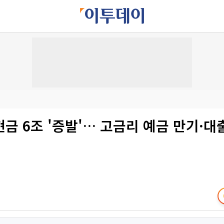
금 6조 '증발'… 고금리 예금 만기·대