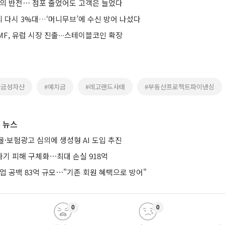
행의 반전⋯ 점포 줄었어도 고객은 늘었다
 다시 3%대…‘머니무브’에 수신 방어 나섰다
F, 유럽 시장 진출∙∙∙스테이블코인 확장
현금성자산
#예치금
#레고랜드사태
#부동산프로젝트파이낸싱
 뉴스
·보험광고 심의에 생성형 AI 도입 추진
기 피해 구체화⋯최대 손실 918억
업 공백 83억 규모⋯"기존 회원 혜택으로 방어"
0
0