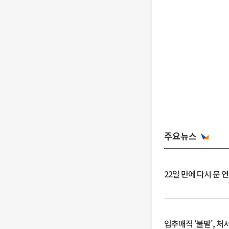
주요뉴스
22일 만에 다시 문 
입추매직 '불발', 처