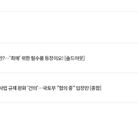
?⋯'최애' 위한 필수품 등장이오! [솔드아웃]
업 규제 완화 '건의'⋯국토부 "협의 중" 입장만 [종합]