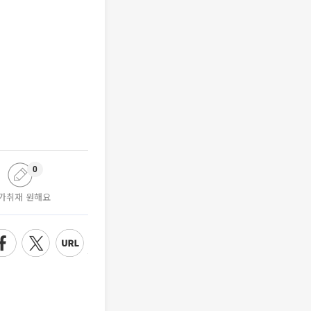
0
가취재 원해요