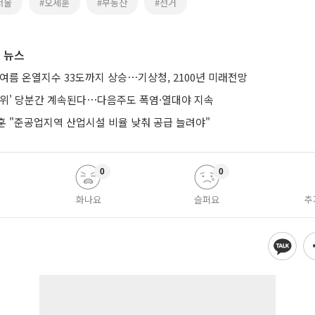
서울
#오세훈
#부동산
#선거
 뉴스
여름 온열지수 33도까지 상승⋯기상청, 2100년 미래전망
더위' 당분간 계속된다⋯다음주도 폭염·열대야 지속
훈 "준공업지역 산업시설 비율 낮춰 공급 늘려야"
0
0
화나요
슬퍼요
추