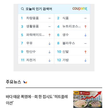
주요뉴스
바다 태운 폭염에…회 한 접시도 ‘히트플레
이션’