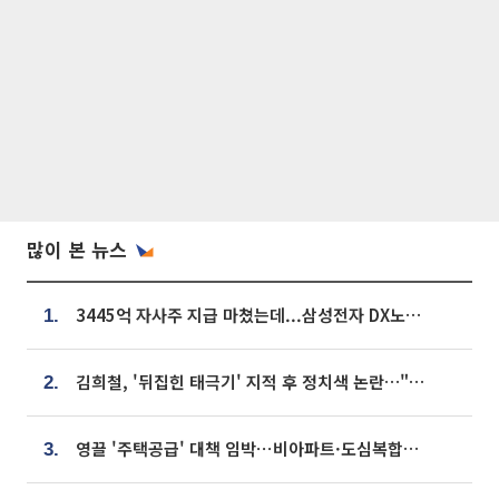
많이 본 뉴스
3445억 자사주 지급 마쳤는데...삼성전자 DX노조, 뒤늦은 '떼쓰기 집회'
1.
김희철, '뒤집힌 태극기' 지적 후 정치색 논란…"좌우 떠나 우리나라 국기"
2.
영끌 '주택공급' 대책 임박⋯비아파트·도심복합까지 총동원
3.