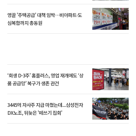
영끌 '주택공급' 대책 임박⋯비아파트·도
심복합까지 총동원
‘회생 D-3주’ 홈플러스, 영업 재개에도 ‘상
품 공급망’ 복구가 생존 관건
3445억 자사주 지급 마쳤는데...삼성전자
DX노조, 뒤늦은 '떼쓰기 집회'