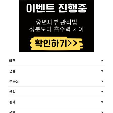
마켓
금융
부동산
산업
경제
국제