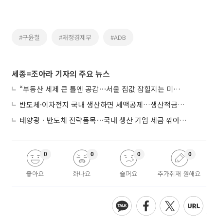
#구윤철
#재정경제부
#ADB
세종=조아라 기자의 주요 뉴스
“부동산 세제 큰 틀엔 공감⋯서울 집값 잡힐지는 미지수”
반도체·이차전지 국내 생산하면 세액공제…생산적금융 ISA 신설
태양광ㆍ반도체 전략품목⋯국내 생산 기업 세금 깎아준다
0
0
0
0
좋아요
화나요
슬퍼요
추가취재 원해요