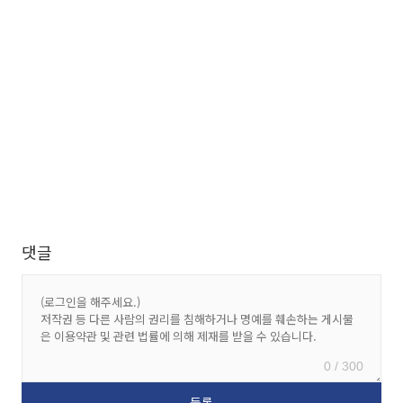
댓글
0 / 300