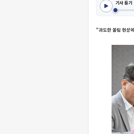
기사 듣기
"과도한 쏠림 현상에