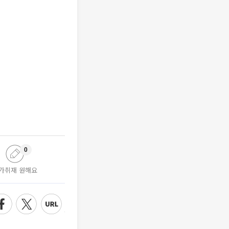
0
가취재 원해요