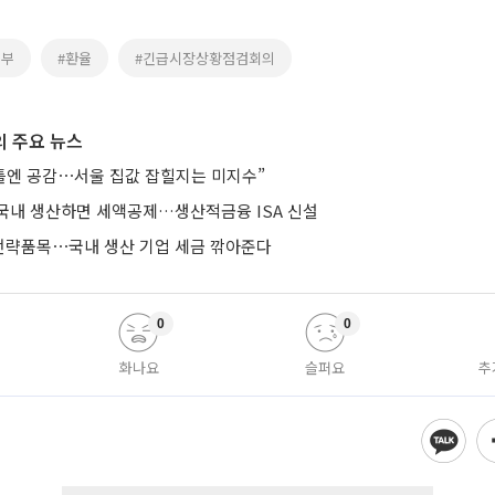
경부
#환율
#긴급시장상황점검회의
 주요 뉴스
 틀엔 공감⋯서울 집값 잡힐지는 미지수”
국내 생산하면 세액공제…생산적금융 ISA 신설
략품목⋯국내 생산 기업 세금 깎아준다
0
0
화나요
슬퍼요
추