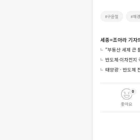
#구윤철
#재
세종=조아라 기자의
“부동산 세제 큰
반도체·이차전지 
태양광ㆍ반도체 전
0
좋아요