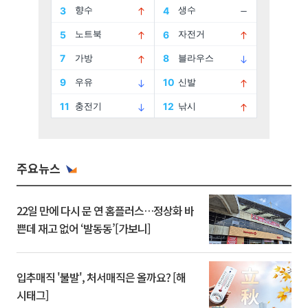
주요뉴스
22일 만에 다시 문 연 홈플러스…정상화 바
쁜데 재고 없어 ‘발동동’[가보니]
입추매직 '불발', 처서매직은 올까요? [해
시태그]