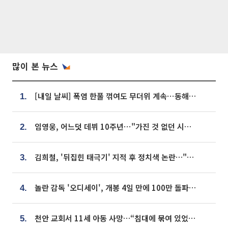
많이 본 뉴스
[내일 날씨] 폭염 한풀 꺾여도 무더위 계속⋯동해안 이틀 연속 비
1.
임영웅, 어느덧 데뷔 10주년⋯"가진 것 없던 시절, 내 앞엔 20명의 팬뿐"
2.
김희철, '뒤집힌 태극기' 지적 후 정치색 논란…"좌우 떠나 우리나라 국기"
3.
놀란 감독 '오디세이', 개봉 4일 만에 100만 돌파⋯'왕사남' 보다 빠르다
4.
천안 교회서 11세 아동 사망…“침대에 묶여 있었다” 진술 확보
5.