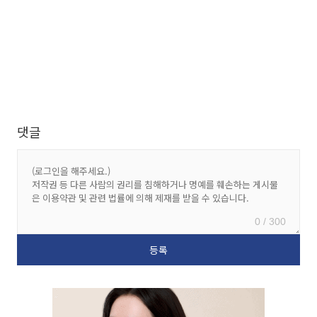
댓글
0 / 300