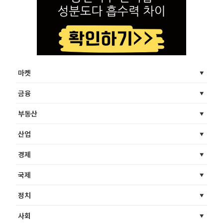
마켓
금융
부동산
산업
경제
국제
정치
사회