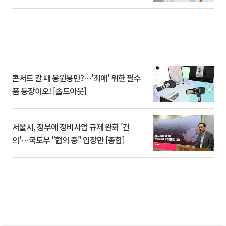
콘서트 갈 때 응원봉만?⋯'최애' 위한 필수
품 등장이오! [솔드아웃]
서울시, 정부에 정비사업 규제 완화 '건
의'⋯국토부 "협의 중" 입장만 [종합]