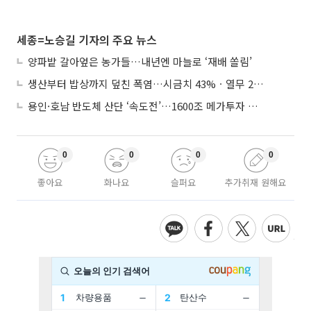
세종=노승길 기자의 주요 뉴스
양파밭 갈아엎은 농가들…내년엔 마늘로 ‘재배 쏠림’
생산부터 밥상까지 덮친 폭염…시금치 43%ㆍ열무 28% 급등
용인·호남 반도체 산단 ‘속도전’…1600조 메가투자 이행 총력
0
0
0
0
좋아요
화나요
슬퍼요
추가취재 원해요