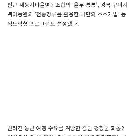
천군 새둥지마을영농조합의 ‘율무 통통’, 경북 구미시
백야농원의 ‘전통장류를 활용한 나만의 소스개발’ 등
식도락형 프로그램도 선정됐다.
반려견 동반 여행 수요를 겨냥한 강원 평창군 회동2