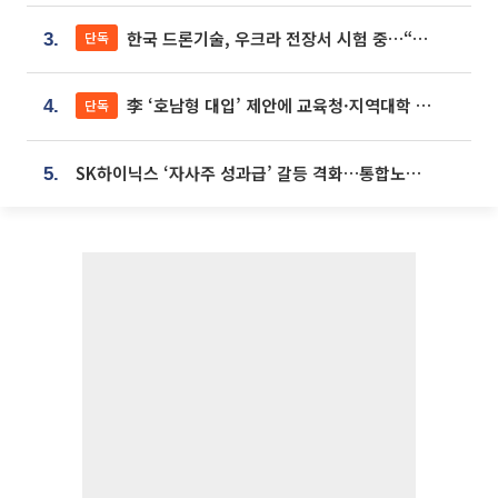
한국 드론기술, 우크라 전장서 시험 중…“스타트업 여러 곳 참여”
단독
3.
李 ‘호남형 대입’ 제안에 교육청·지역대학 서·논술형 입시 연계 '착수'
단독
4.
SK하이닉스 ‘자사주 성과급’ 갈등 격화…통합노조 출범 움직임
5.