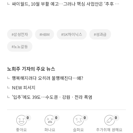
싸이월드, 10월 부활 예고…그러나 핵심 사업안은 ‘추후 공개’
#삼성전자
#HBM
#SK하이닉스
#성과급
#노노갈등
노희주 기자의 주요 뉴스
행복해지려다 오히려 불행해진다⋯왜?
NEW 피서지
'입추'에도 39도⋯수도권ㆍ강원ㆍ전라 폭염
0
0
0
0
좋아요
화나요
슬퍼요
추가취재 원해요