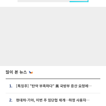
많이 본 뉴스
[특징주] “탄약 부족하다“ 美 국방부 증산 요청에⋯국내 방산주 급등세
1.
현대차·기아, 이번 주 임단협 재개…하청 사용자성 재심도 ‘변수’
2.