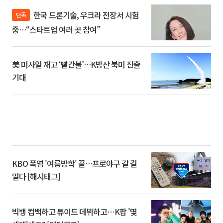
한국 드론기술, 우크라 전장서 시험
단독
중…“스타트업 여러 곳 참여”
美 미사일 재고 ‘빨간불’…K방산 북미 진출
기대
KBO 폭염 '여름방학' 끝…프로야구 갈 길
멀다 [해시태그]
빅뱅 컴백하고 튜이드 데뷔하고⋯K팝 '몇