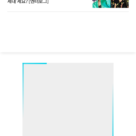
세대'세요? [엔터로그]