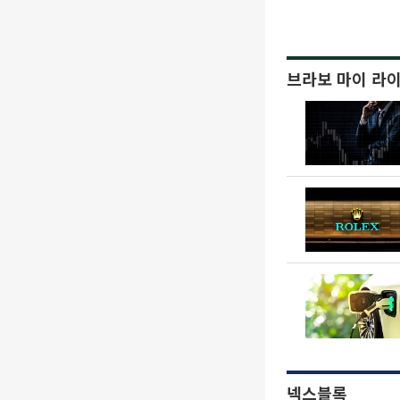
브라보 마이 라
넥스블록