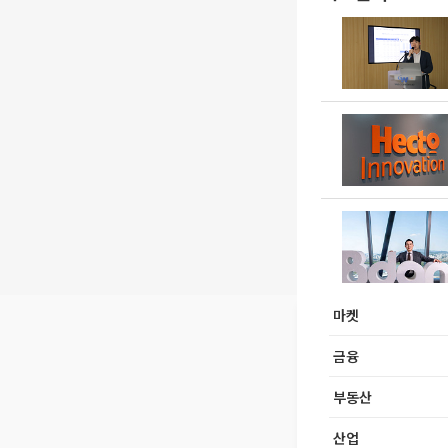
마켓
금융
부동산
산업