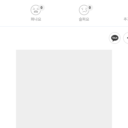
0
0
화나요
슬퍼요
추