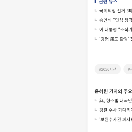
관련 뉴스
국회의장 선거 3
송언석 "민심 생
이 대통령 “조작
‘경험 無도 환영’
#2026지선
#
윤혜원 기자의 주요
與, 형소법 대국민
경찰 수사 기다리
‘보완수사권 폐지