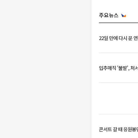
주요뉴스
22일 만에 다시 문 
입추매직 '불발', 처
콘서트 갈 때 응원봉만