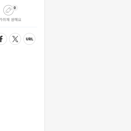
0
가취재 원해요