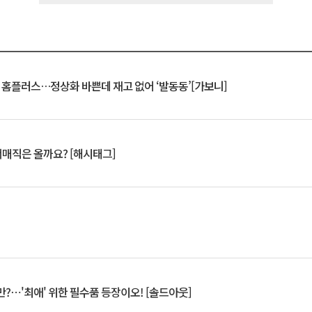
연 홈플러스…정상화 바쁜데 재고 없어 ‘발동동’[가보니]
서매직은 올까요? [해시태그]
?⋯'최애' 위한 필수품 등장이오! [솔드아웃]