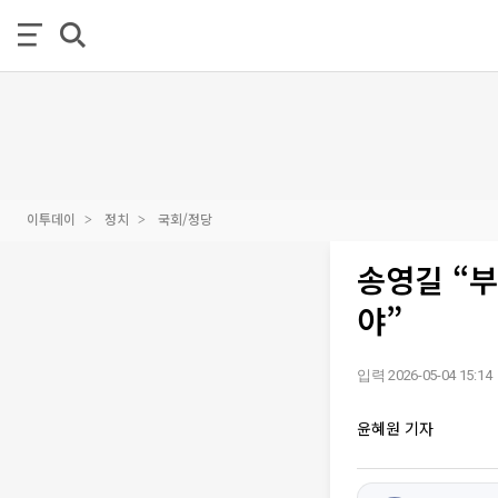
이투데이
정치
국회/정당
송영길 “
야”
입력 2026-05-04 15:14
윤혜원 기자