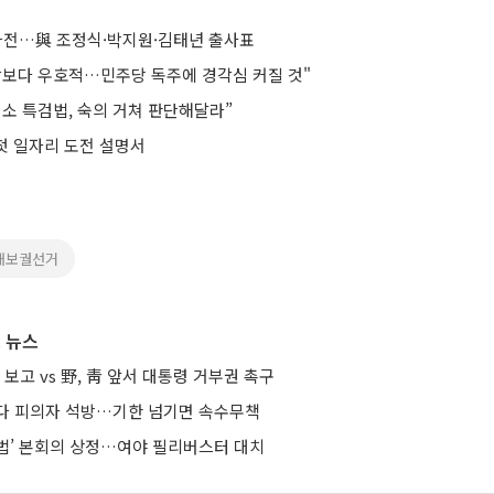
파전…與 조정식·박지원·김태년 출사표
각보다 우호적…민주당 독주에 경각심 커질 것"
기소 특검법, 숙의 거쳐 판단해달라”
 첫 일자리 도전 설명서
재보궐선거
 뉴스
 보고 vs 野, 靑 앞서 대통령 거부권 촉구
다 피의자 석방…기한 넘기면 속수무책
법’ 본회의 상정…여야 필리버스터 대치