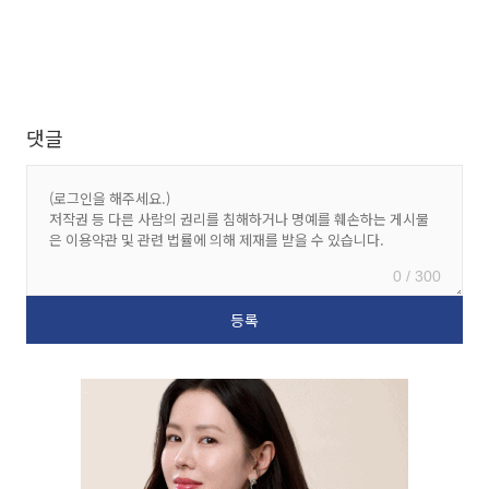
댓글
0 / 300