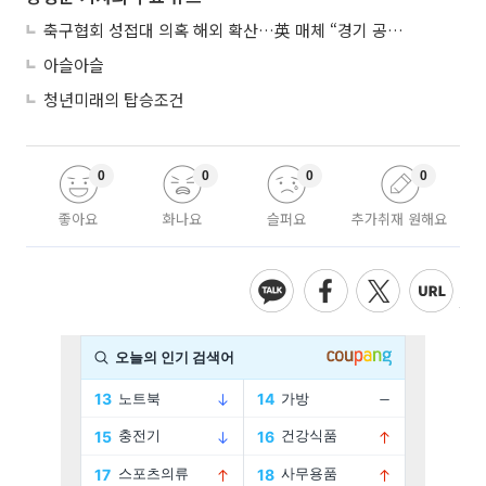
축구협회 성접대 의혹 해외 확산…英 매체 “경기 공정성 의문”
아슬아슬
청년미래의 탑승조건
0
0
0
0
좋아요
화나요
슬퍼요
추가취재 원해요