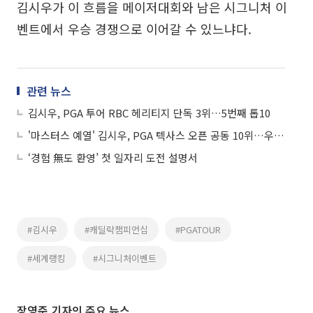
김시우가 이 흐름을 메이저대회와 남은 시그니처 이
벤트에서 우승 경쟁으로 이어갈 수 있느냐다.
관련 뉴스
김시우, PGA 투어 RBC 헤리티지 단독 3위…5번째 톱10
'마스터스 예열' 김시우, PGA 텍사스 오픈 공동 10위…우승은 스펀
‘경험 無도 환영’ 첫 일자리 도전 설명서
#김시우
#캐딜락챔피언십
#PGATOUR
#세계랭킹
#시그니처이벤트
장영준 기자의 주요 뉴스