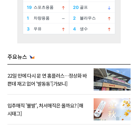
주요뉴스
22일 만에 다시 문 연 홈플러스…정상화 바
쁜데 재고 없어 ‘발동동’[가보니]
입추매직 '불발', 처서매직은 올까요? [해
시태그]