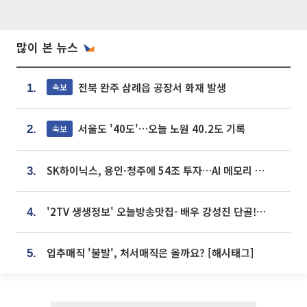
많이 본 뉴스
전북 완주 삼례읍 공장서 화재 발생
속보
1.
서울도 '40도'…오늘 노원 40.2도 기록
속보
2.
SK하이닉스, 용인·청주에 54조 투자…AI 메모리 생산기지 키운다
3.
'2TV 생생정보' 오늘방송맛집- 배우 강성진 단골! 쌀국수ㆍ푸팟퐁 커리 맛집 '블○○○'
4.
입추매직 '불발', 처서매직은 올까요? [해시태그]
5.