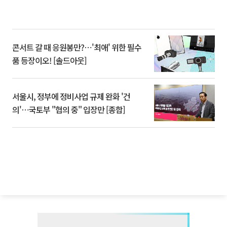
콘서트 갈 때 응원봉만?⋯'최애' 위한 필수
품 등장이오! [솔드아웃]
서울시, 정부에 정비사업 규제 완화 '건
의'⋯국토부 "협의 중" 입장만 [종합]