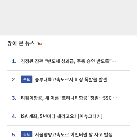
많이 본 뉴스
김정관 장관 “반도체 성과급, 주총 승인 받도록”…상법·자본시장법 개정 시사
1.
중부내륙고속도로서 미상 폭발물 발견
속보
2.
티웨이항공, 새 이름 '트리니티항공' 첫발…SSC 전략 본격화
3.
ISA 계좌, 5년마다 깨라고요? [이슈크래커]
4.
서울양양고속도로 이천터널 앞 사고 발생
속보
5.