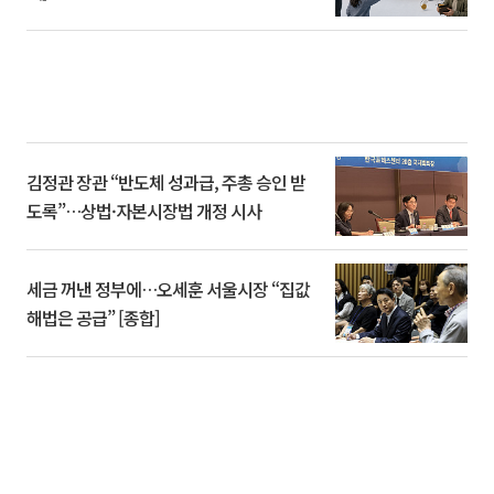
김정관 장관 “반도체 성과급, 주총 승인 받
도록”…상법·자본시장법 개정 시사
세금 꺼낸 정부에…오세훈 서울시장 “집값
해법은 공급” [종합]