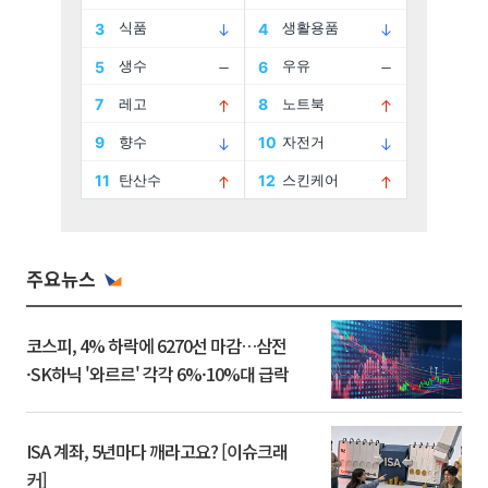
주요뉴스
코스피, 4% 하락에 6270선 마감…삼전
·SK하닉 '와르르' 각각 6%·10%대 급락
ISA 계좌, 5년마다 깨라고요? [이슈크래
커]