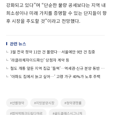
강화되고 있다”며 “단순한 물량 공세보다는 지역 내
희소성이나 미래 가치를 증명할 수 있는 단지들이 향
후 시장을 주도할 것”이라고 전망했다.
관련 뉴스
3월 전국 청약 11만 건 몰렸다…서울에만 9만 건 집중
‘라클라체자이드파인’ 당첨자 계약 등
철도 개통 앞둔 지역 집값 ‘들썩’…역세권·신규 분양 동반 강세
‘아파도 집에서 늙고 싶어…’ 고령 가구 40%가 노후 주택
#선별청약
#지방분양시장
#청약경쟁률
#범어역파크드림디아르
#골드클래스시그니처