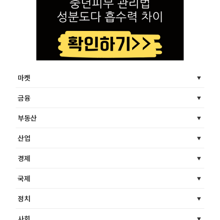
마켓
금융
부동산
산업
경제
국제
정치
사회