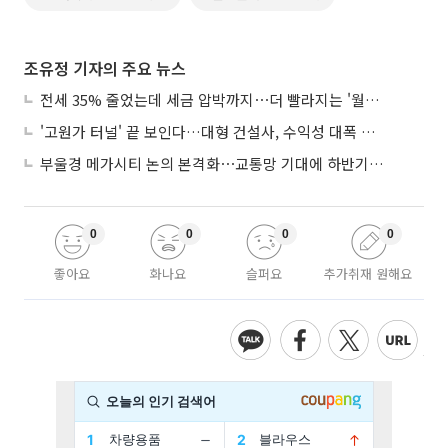
조유정 기자의 주요 뉴스
전세 35% 줄었는데 세금 압박까지⋯더 빨라지는 '월세화'
'고원가 터널' 끝 보인다…대형 건설사, 수익성 대폭 개선
부울경 메가시티 논의 본격화⋯교통망 기대에 하반기 분양시장 '주목'
0
0
0
0
좋아요
화나요
슬퍼요
추가취재 원해요