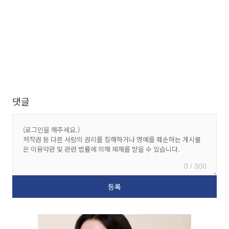
댓글
0 / 300