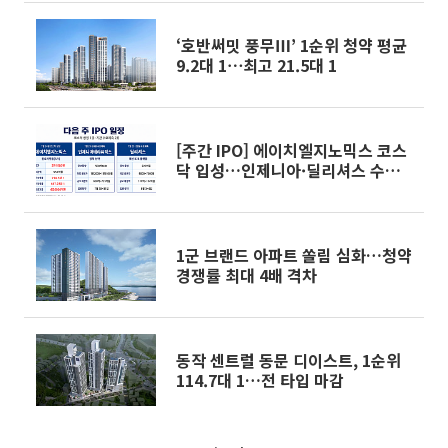
‘호반써밋 풍무Ⅲ’ 1순위 청약 평균
9.2대 1⋯최고 21.5대 1
[주간 IPO] 에이치엘지노믹스 코스
닥 입성…인제니아·딜리셔스 수요
예측
1군 브랜드 아파트 쏠림 심화…청약
경쟁률 최대 4배 격차
동작 센트럴 동문 디이스트, 1순위
114.7대 1…전 타입 마감