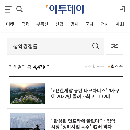
마켓
금융
부동산
산업
경제
국제
정치
사회
검색결과 총
4,479
건
정확도순
최신순
'e편한세상 동탄 파크아너스' 4가구
에 2022명 몰려⋯최고 1172대 1
"완성된 인프라에 몰린다"⋯청약
시장 '정비사업 독주' 42배 격차