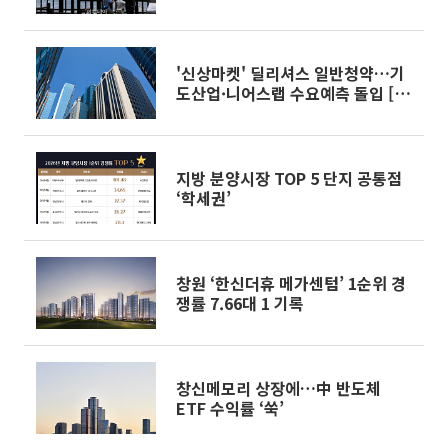
'신상마켓' 딜리셔스 일반청약…기
도산업·니어스랩 수요예측 돌입 [주
간 IPO]
지방 분양시장 TOP 5 단지 공통점
‘학세권’
창원 ‘한신더휴 메가센텀’ 1순위 경
쟁률 7.66대 1 기록
창신메모리 상장에…中 반도체
ETF 수익률 ‘쑥’