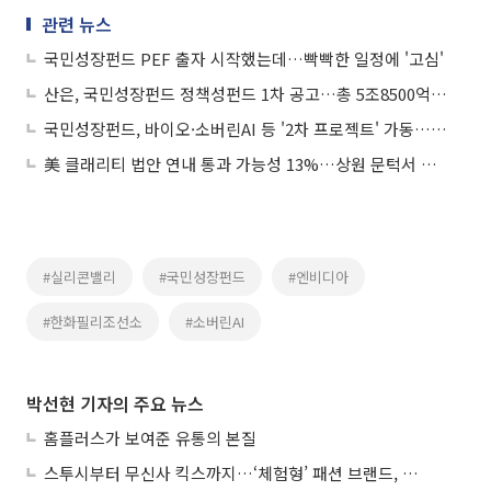
관련 뉴스
국민성장펀드 PEF 출자 시작했는데…빡빡한 일정에 '고심'
산은, 국민성장펀드 정책성펀드 1차 공고…총 5조8500억 조성
국민성장펀드, 바이오·소버린AI 등 '2차 프로젝트' 가동…운용체계도 개편
美 클래리티 법안 연내 통과 가능성 13%…상원 문턱서 제동
#실리콘밸리
#국민성장펀드
#엔비디아
#한화필리조선소
#소버린AI
박선현 기자의 주요 뉴스
홈플러스가 보여준 유통의 본질
스투시부터 무신사 킥스까지…‘체험형’ 패션 브랜드, 잇단 제주행