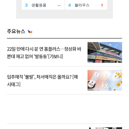
주요뉴스
22일 만에 다시 문 연 홈플러스…정상화 바
쁜데 재고 없어 ‘발동동’[가보니]
입추매직 '불발', 처서매직은 올까요? [해
시태그]