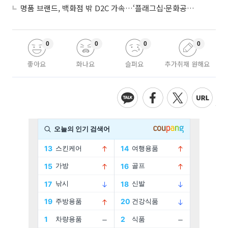
명품 브랜드, 백화점 밖 D2C 가속…‘플래그십·문화공간’ 전략 눈길
0
0
0
0
좋아요
화나요
슬퍼요
추가취재 원해요