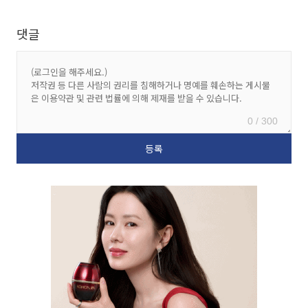
댓글
0 / 300