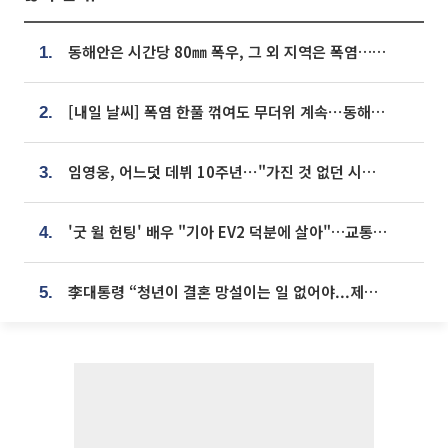
동해안은 시간당 80㎜ 폭우, 그 외 지역은 폭염…‘극과 극 날씨’
1.
[내일 날씨] 폭염 한풀 꺾여도 무더위 계속⋯동해안 이틀 연속 비
2.
임영웅, 어느덧 데뷔 10주년⋯"가진 것 없던 시절, 내 앞엔 20명의 팬뿐"
3.
'굿 윌 헌팅' 배우 "기아 EV2 덕분에 살아"…교통사고 후 안전성 극찬
4.
李대통령 “청년이 결혼 망설이는 일 없어야...제도상 불이익 조사”
5.