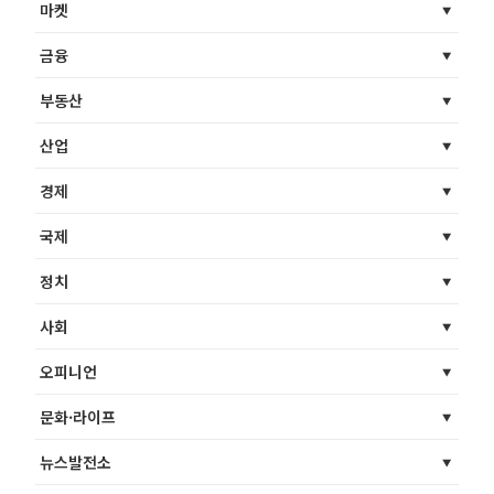
마켓
금융
부동산
산업
경제
국제
정치
사회
오피니언
문화·라이프
뉴스발전소