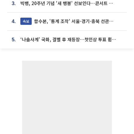
빅뱅, 20주년 기념 '새 뱅봉' 선보인다⋯콘서트 앞두고 팝업 개최
3.
합수본, '통계 조작' 서울·경기·충북 선관위 등 추가 압수수색
속보
4.
‘나솔사계’ 국화, 결별 후 재등장⋯첫인상 투표 휩쓸고 ‘인기녀’ 등극
5.