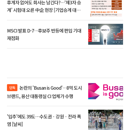
후계자 없어도 회사는 남긴다?…‘제3자 승
계’ 시험대 오른 中企 현장 [기업승계 대전
환]
MSCI 발표 D-7…후보주 반등에 편입 기대
재점화
논란의 'Busan is Good'…8억 도시
단독
브랜드, 용산 대통령실 CI 업체가 수행
'입추'에도 39도⋯수도권ㆍ강원ㆍ전라 폭
염 [날씨]