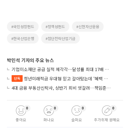
#국민성장펀드
#정책성펀드
#신한자산운용
#한국산업은행
#첨단전략산업기금
박민석 기자의 주요 뉴스
기업미소재단 공급 실적 제각각⋯달성률 최대 17배 차이
청년미래적금 우대형 믿고 갈아탔는데 ‘혜택 반토막’…심사 오류에 가입자 혼선
단독
4대 금융 부동산신탁사, 상반기 희비 엇갈려…책임준공 손실 반영 시점이 갈랐다
0
0
0
0
좋아요
화나요
슬퍼요
추가취재 원해요