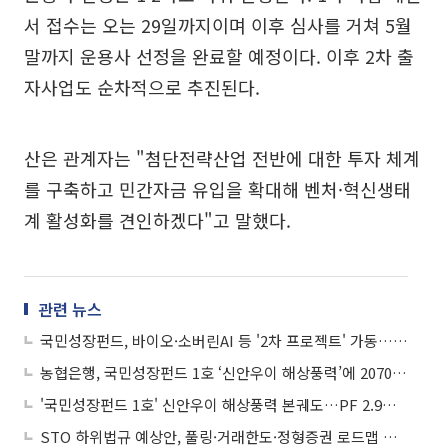
서 접수는 오는 29일까지이며 이후 심사를 거쳐 5월
말까지 운용사 선정을 완료할 예정이다. 이후 2차 출
자사업도 순차적으로 추진된다.
산은 관계자는 "첨단전략산업 전반에 대한 투자 체계
를 구축하고 민간자금 유입을 확대해 벤처·혁신생태
계 활성화를 견인하겠다"고 말했다.
관련 뉴스
국민성장펀드, 바이오·소버린AI 등 '2차 프로젝트' 가동…운용체계도 개편
농협은행, 국민성장펀드 1호 ‘신안우이 해상풍력’에 2070억 공급
'국민성장펀드 1호' 신안우이 해상풍력 본궤도…PF 2.9조 순차 집행
STO 하위법규 예상안, 풀링·거래한도·정형증권 로드맵 제시