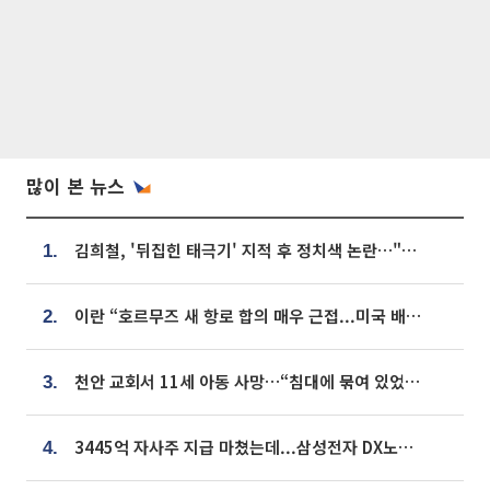
많이 본 뉴스
김희철, '뒤집힌 태극기' 지적 후 정치색 논란…"좌우 떠나 우리나라 국기"
1.
이란 “호르무즈 새 항로 합의 매우 근접...미국 배상 먼저”
2.
천안 교회서 11세 아동 사망…“침대에 묶여 있었다” 진술 확보
3.
3445억 자사주 지급 마쳤는데...삼성전자 DX노조, 뒤늦은 '떼쓰기 집회'
4.