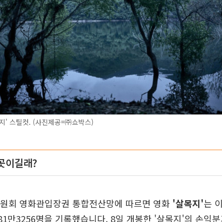
지' 스틸컷. (사진제공=㈜쇼박스)
 곳이길래?
위원회 영화관입장권 통합전산망에 따르면 영화
'살목지'
는 
81만3256명을 기록했습니다. 8일 개봉한 '살목지'의 손익분기