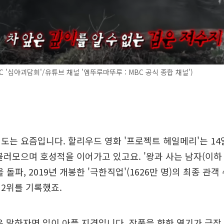
C '심야괴담회'/유튜브 채널 '엠뚜루마뚜루 : MBC 공식 종합 채널')
도는 요즘입니다. 할리우드 영화 '프로젝트 헤일메리'는 14일
불러모으며 호성적을 이어가고 있고요. '왕과 사는 남자(이하 
을 돌파, 2019년 개봉한 '극한직업'(1626만 명)의 최종 관
2위를 기록했죠.
은 말하자면 입이 아플 지경입니다.
작품을 향한 열기가 극장