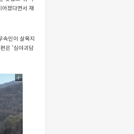
 이어졌다면서 재
 무속인이 살목지
 편은 '심야괴담