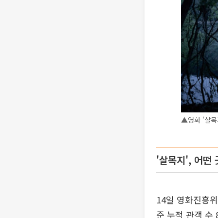
▲영화 '살목
'살목지', 어떤
14일 영화진흥
준 누적 관객 수 