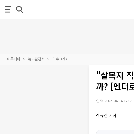
이투데이
뉴스발전소
이슈크래커
"살목지 직
까? [엔터
입력 2026-04-14 17:03
장유진 기자