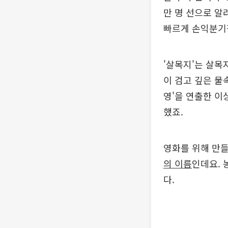
만 명 선으로 알
빠르게 손익분기
'살목지'는 살목
이 검고 깊은 물
영'을 연출한 이
했죠.
영화를 위해 만
의 이름
인데요. 
다.