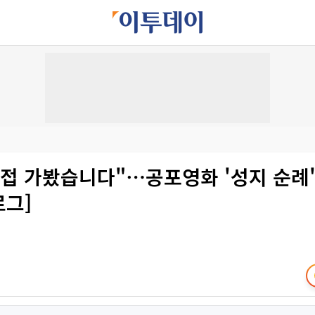
접 가봤습니다"⋯공포영화 '성지 순례'
로그]