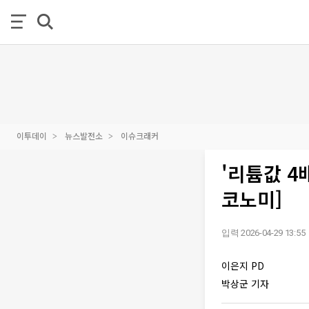
이투데이
뉴스발전소
이슈크래커
'리튬값 4
코노미]
입력 2026-04-29 13:55
이은지 PD
박상군 기자