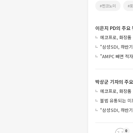
#찐코노미
#
이은지 PD의 주요
에코프로, 화장품
“삼성SDI, 하반
"AMPC 빼면 적
박상군 기자의 주요
에코프로, 화장품
불법 유통되는 미
“삼성SDI, 하반
0