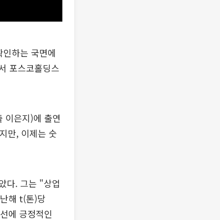
확인하는 국면에
면서 포스코홀딩스
출 이은지)에 출연
지만, 이제는 숫
다. 그는 "상업
난해 t(톤)당
 개선에 긍정적인