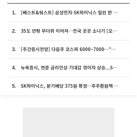
[베스트&워스트] 삼성전자·SK하이닉스 밀린 한 주…상상인증권은 85% 급등
1.
35도 안팎 무더위 이어져…전국 곳곳 소나기 [오늘 날씨]
2.
[주간증시전망] 다음주 코스피 6000~7000⋯“外人 수급은 정책이 변수”
3.
뉴욕증시, 연준 금리인상 기대감 꺾이자 상승...S&P500 사상 최고치 [종합]
4.
SK하이닉스, 분기배당 375원 확정…주주환원책 9월로 앞당겨 발표
5.