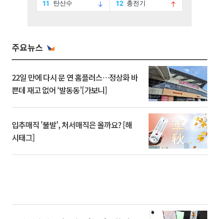
주요뉴스
22일 만에 다시 문 연 홈플러스…정상화 바
쁜데 재고 없어 ‘발동동’[가보니]
입추매직 '불발', 처서매직은 올까요? [해
시태그]