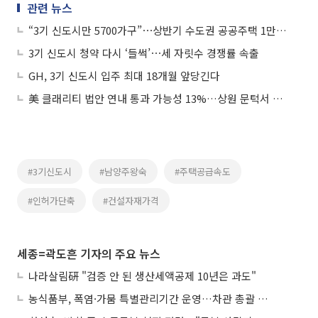
관련 뉴스
“3기 신도시만 5700가구”⋯상반기 수도권 공공주택 1만3400가구 풀린다
3기 신도시 청약 다시 ‘들썩’⋯세 자릿수 경쟁률 속출
GH, 3기 신도시 입주 최대 18개월 앞당긴다
美 클래리티 법안 연내 통과 가능성 13%…상원 문턱서 제동
#3기신도시
#남양주왕숙
#주택공급속도
#인허가단축
#건설자재가격
세종=곽도흔 기자의 주요 뉴스
나라살림硏 "검증 안 된 생산세액공제 10년은 과도"
농식품부, 폭염·가뭄 특별관리기간 운영…차관 총괄 대응체계 격상