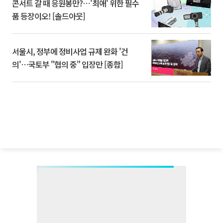
콘서트 갈 때 응원봉만?⋯'최애' 위한 필수
품 등장이오! [솔드아웃]
서울시, 정부에 정비사업 규제 완화 '건
의'⋯국토부 "협의 중" 입장만 [종합]