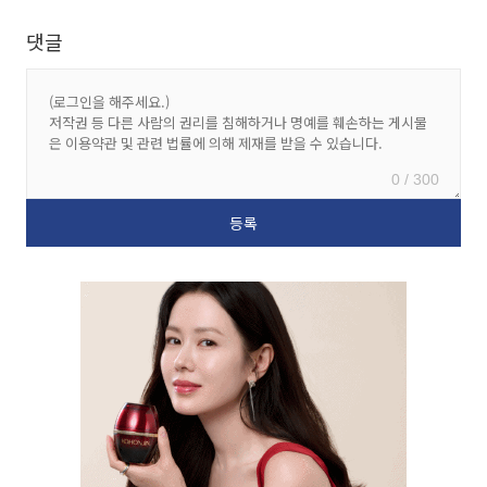
댓글
0 / 300