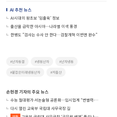
AI 추천 뉴스
AI시대의 왕초보 ‘임출육’ 정보
출산율 급락한 아시아⋯나라별 이색 풍경
한병도 "검사는 수사 안 한다…검찰개혁 이번엔 완수"
#난자동결
#냉동난자
#난자냉동
#붙잡은미래냉동난자
#저출산
손현경 기자의 주요 뉴스
수능 절대평가·서논술형 공론화⋯입시업계 “변별력·사교육 대책 먼저”
다시 열린 교육부 국립대 사무국장 길
교육부 국립대 사무국장 ‘공무원 배제’ 풀리나…응시자격 다시 열렸다
단독