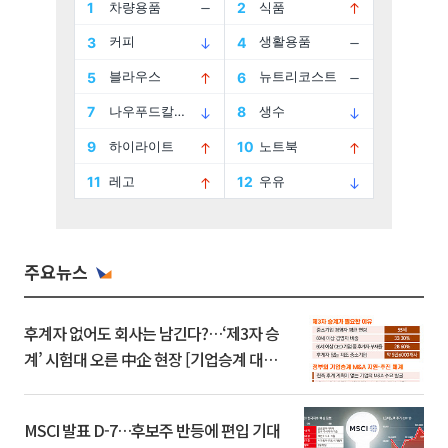
주요뉴스
후계자 없어도 회사는 남긴다?…‘제3자 승
계’ 시험대 오른 中企 현장 [기업승계 대전
환]
MSCI 발표 D-7…후보주 반등에 편입 기대