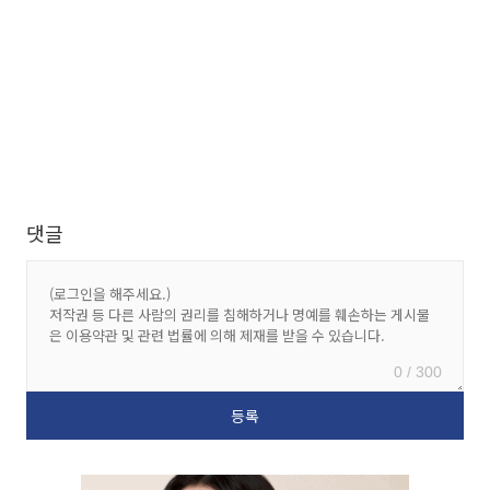
댓글
0 / 300