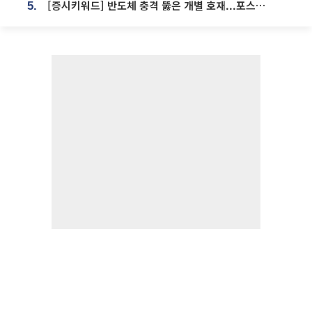
[증시키워드] 반도체 충격 뚫은 개별 호재...포스코퓨처엠·에코프로·한화솔루션 '눈길'
5.