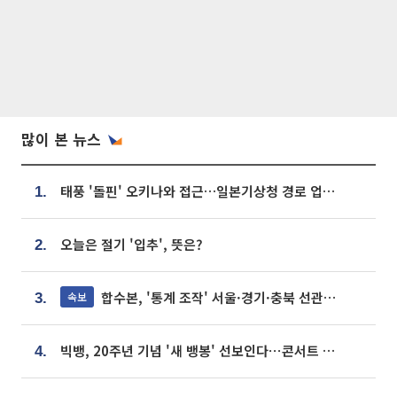
많이 본 뉴스
태풍 '돌핀' 오키나와 접근…일본기상청 경로 업데이트
1.
오늘은 절기 '입추', 뜻은?
2.
합수본, '통계 조작' 서울·경기·충북 선관위 등 추가 압수수색
속보
3.
빅뱅, 20주년 기념 '새 뱅봉' 선보인다⋯콘서트 앞두고 팝업 개최
4.