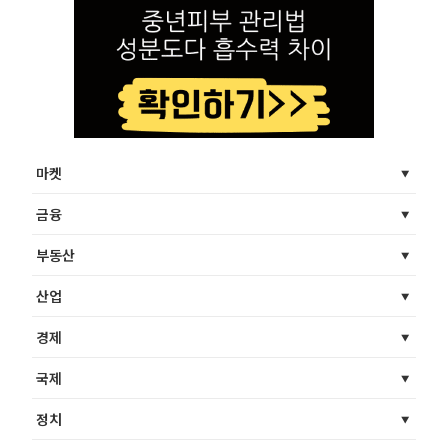
마켓
금융
부동산
산업
경제
국제
정치