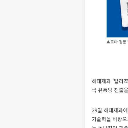
▲로마 정통 
해태제과 ‘빨라쪼
국 유통망 진출을
29일 해태제과에
기술력을 바탕으로
는 독보적인 기술