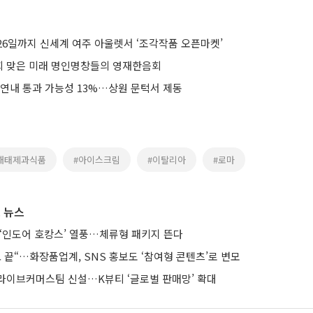
26일까지 신세계 여주 아울렛서 ‘조각작품 오픈마켓’
0회 맞은 미래 명인명창들의 영재한음회
 연내 통과 가능성 13%…상원 문턱서 제동
해태제과식품
#아이스크림
#이탈리아
#로마
 뉴스
 ‘인도어 호캉스’ 열풍…체류형 패키지 뜬다
 끝“…화장품업계, SNS 홍보도 ‘참여형 콘텐츠’로 변모
라이브커머스팀 신설…K뷰티 ‘글로벌 판매망’ 확대