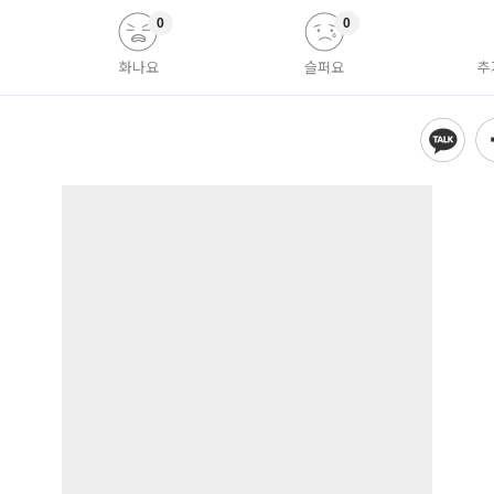
0
0
화나요
슬퍼요
추