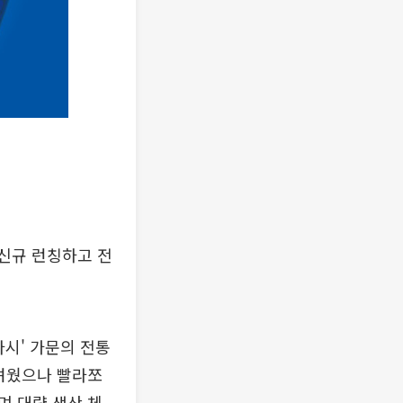
 신규 런칭하고 전
파시' 가문의 전통
어려웠으나 빨라쪼
며 대량 생산 체