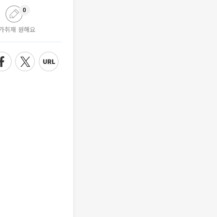
0
가취재 원해요