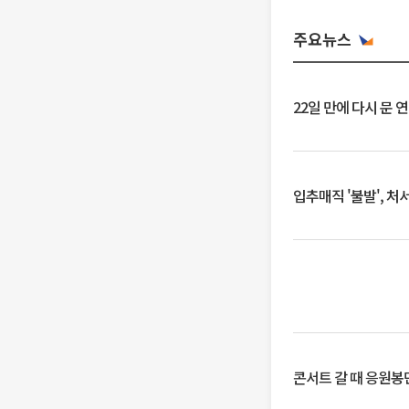
주요뉴스
22일 만에 다시 문 
입추매직 '불발', 처
콘서트 갈 때 응원봉만