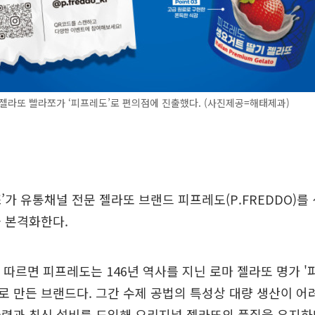
젤라또 빨라쪼가 ‘피프레도’로 편의점에 진출했다. (사진제공=해태제과)
’가 유통채널 전문 젤라또 브랜드 피프레도(P.FREDDO)를
 본격화한다.
 따르면 피프레도는 146년 역사를 지닌 로마 젤라또 명가 '
 만든 브랜드다. 그간 수제 공법의 특성상 대량 생산이 
력과 최신 설비를 도입해 오리지널 젤라또의 품질을 유지하