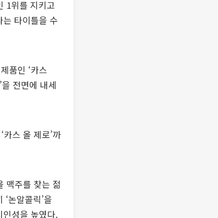
인 1위를 지키고
라는 타이틀을 수
제품인 ‘카스
0’을 전면에 내세
‘카스 올 제로’까
올 맥주를 찾는 젊
 ‘논알콜릭’을
시인성을 높였다.