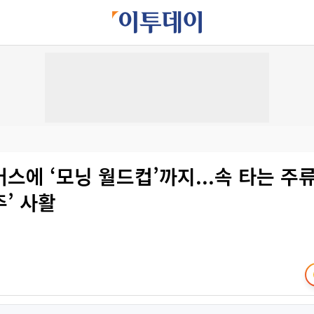
스에 ‘모닝 월드컵’까지...속 타는 주류
’ 사활