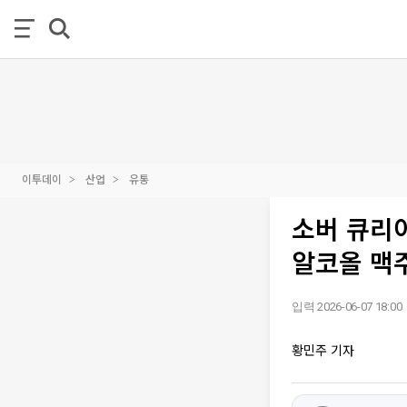
이투데이
산업
유통
소버 큐리어
알코올 맥주
입력 2026-06-07 18:00
황민주 기자