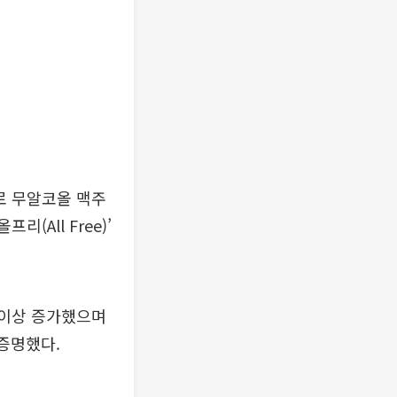
로 무알코올 맥주
(All Free)’
배 이상 증가했으며
 증명했다.