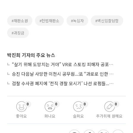
#재판소원
#헌법재판소
#녹십자
#백신입찰담합
#과징금
박진희 기자의 주요 뉴스
“살기 위해 도망치는 거야” VR로 스토킹 피해자 공포 마주한 수형자들
승진 다음날 사망한 이천시 공무원...法 “과로로 인한 순직”
검찰 수사권 폐지에 ‘전직 경찰 모시기’ 나선 로펌들...“경찰수사 대응 강화”
0
0
0
0
좋아요
화나요
슬퍼요
추가취재 원해요