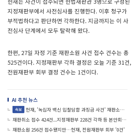
헌재는 사건이 접수되면 헌법재판관 3명으로 구성된
지정재판부에서 사전심사를 진행한다. 이후 청구가
부적법하다고 판단하면 각하한다. 지금까지는 이 사
전심사 단계에서 모두 탈락해 왔다.
한편, 27일 자정 기준 재판소원 사건 접수 건수는 총
525건이다. 지정재판부 각하 결정은 오늘 기준 31건,
전원재판부 회부 결정 건수는 1건이다.
AI 추천 뉴스
헌재, '녹십자 백신 입찰담합 과징금 사건' 재판소원 첫 사전심사 통과
속보
재판취소 접수 424건...지정재판부 228건 각하 등 본안회부 ‘0건’
재판소원 256건 접수됐지만…헌재, 전원재판부 회부 '0건'