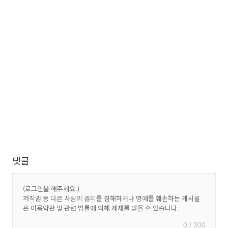
댓글
0 / 300