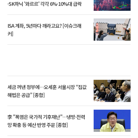
·SK하닉 '와르르' 각각 6%·10%대 급락
ISA 계좌, 5년마다 깨라고요? [이슈크래
커]
세금 꺼낸 정부에…오세훈 서울시장 “집값
해법은 공급” [종합]
李 "폭염은 국가적 기후재난"…냉방·전력
망 확충 등 예산 반영 주문 [종합]