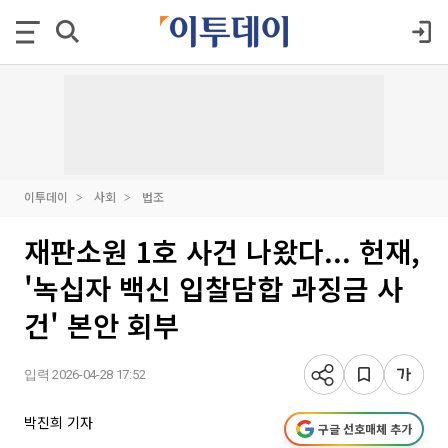
이투데이
사회
법조
재판소원 1호 사건 나왔다... 헌재,
'녹십자 백신 입찰담합 과징금 사
건' 본안 회부
입력 2026-04-28 17:52
박진희 기자
구글 선호매체 추가