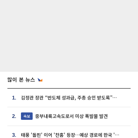
많이 본 뉴스
김정관 장관 “반도체 성과급, 주총 승인 받도록”…상법·자본시장법 개정 시사
1.
중부내륙고속도로서 미상 폭발물 발견
속보
2.
태풍 '돌핀' 이어 '찬홈' 등장…예상 경로에 한국 '한숨'
3.