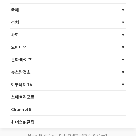
국제
정치
사회
오피니언
문화·라이프
뉴스발전소
이투데이TV
스페셜리포트
Channel 5
위너스IR클럽
무단전재 및 수집, 복사, 재배포, AI학습 이용 금지