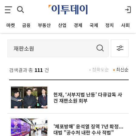
마켓
금융
부동산
산업
경제
국제
정치
사회
검색결과 총
111
건
정확도순
최신순
헌재, ‘서부지법 난동’ 다큐감독 사
건 재판소원 회부
'체포방해' 윤석열 징역 7년 확정...
대법 "공수처 내란 수사 적법"