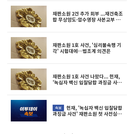
재판소원 2건 추가 회부 ...재건축조
합 무상양도·압수영장 사본교부 사
건
재판소원 1호 사건, '심리불속행 기
각' 시험대에…법조계 의견은
재판소원 1호 사건 나왔다... 헌재,
'녹십자 백신 입찰담합 과징금 사건'
본안 회부
헌재, '녹십자 백신 입찰담합
속보
과징금 사건' 재판소원 첫 사전심사
통과