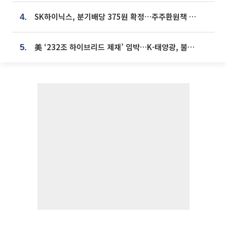
SK하이닉스, 분기배당 375원 확정…주주환원책 9월로 앞당겨 발표
4.
美 ‘232조 하이브리드 제재’ 임박…K-태양광, 불확실성 털고 날개 다나
5.