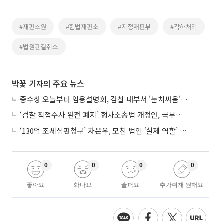
#재판소원
#헌법재판소
#지정재판부
#각하처리
#법원판결취소
박꽃 기자의 주요 뉴스
중수청 오늘부터 임용설명회, 검찰 내부서 '눈치싸움' 기류변화도
‘검찰 직접수사 완전 폐지’ 형사소송법 개정안, 국무회의 통과
‘130억 조세심판청구’ 차은우, 모친 법인 ‘실제 역할’ 다툴 듯
0
0
0
0
좋아요
화나요
슬퍼요
추가취재 원해요