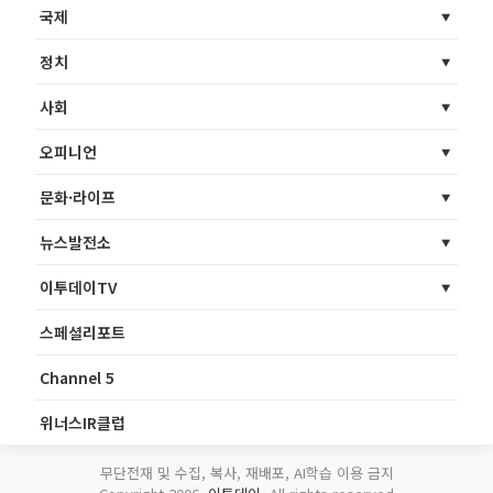
국제
정치
사회
오피니언
문화·라이프
뉴스발전소
이투데이TV
스페셜리포트
Channel 5
위너스IR클럽
무단전재 및 수집, 복사, 재배포, AI학습 이용 금지