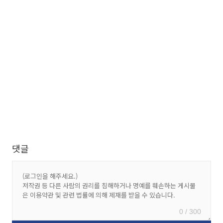
댓글
0 / 300