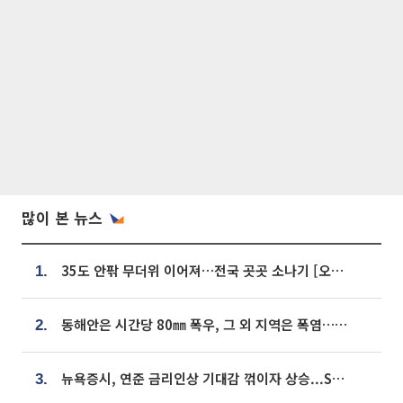
많이 본 뉴스
35도 안팎 무더위 이어져…전국 곳곳 소나기 [오늘 날씨]
1.
동해안은 시간당 80㎜ 폭우, 그 외 지역은 폭염…‘극과 극 날씨’
2.
뉴욕증시, 연준 금리인상 기대감 꺾이자 상승...S&P500 사상 최고치 [종합]
3.