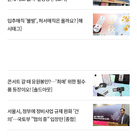
입추매직 '불발', 처서매직은 올까요? [해
시태그]
콘서트 갈 때 응원봉만?⋯'최애' 위한 필수
품 등장이오! [솔드아웃]
서울시, 정부에 정비사업 규제 완화 '건
의'⋯국토부 "협의 중" 입장만 [종합]