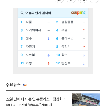
주요뉴스
22일 만에 다시 문 연 홈플러스…정상화 바
쁜데 재고 없어 ‘발동동’[가보니]