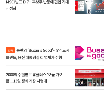
MSCI 발표 D-7…후보주 반등에 편입 기대
재점화
논란의 'Busan is Good'…8억 도시
단독
브랜드, 용산 대통령실 CI 업체가 수행
2000억 수혈받은 홈플러스 ‘오늘 가오
픈’...13일 정식 개장 시험대