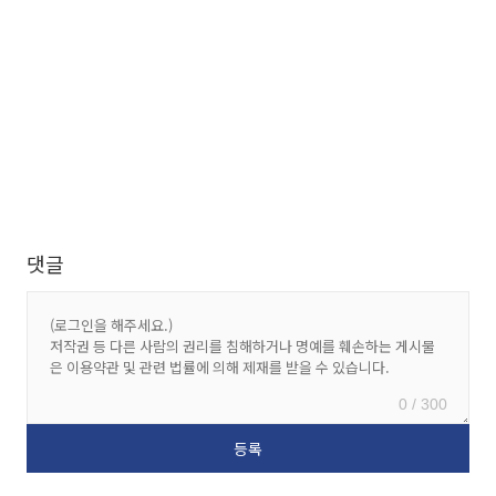
댓글
0 / 300