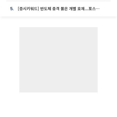
[증시키워드] 반도체 충격 뚫은 개별 호재...포스코퓨처엠·에코프로·한화솔루션 '눈길'
5.