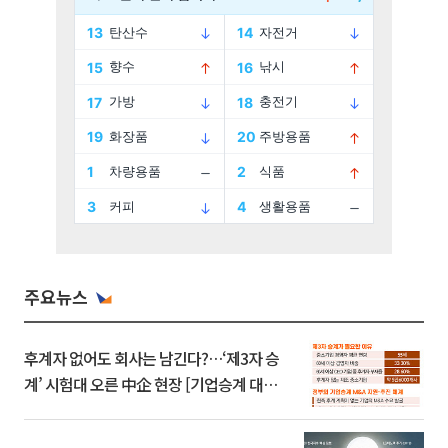
주요뉴스
후계자 없어도 회사는 남긴다?…‘제3자 승
계’ 시험대 오른 中企 현장 [기업승계 대전
환]