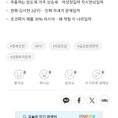
주춤하는 반도체 가격 상승세…역성장일까 착시현상일까
한화 김서현 2군行…진짜 자세가 문제일까
초코파이 매출 30% 러시아…왜 하필 이 나라일까
#중복상장
#IPO
#자금조달
#글로벌경쟁력
#금융투자업계
0
0
0
0
좋아요
화나요
슬퍼요
추가취재 원해요