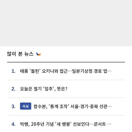
많이 본 뉴스
태풍 '돌핀' 오키나와 접근…일본기상청 경로 업데이트
1.
오늘은 절기 '입추', 뜻은?
2.
합수본, '통계 조작' 서울·경기·충북 선관위 등 추가 압수수색
속보
3.
빅뱅, 20주년 기념 '새 뱅봉' 선보인다⋯콘서트 앞두고 팝업 개최
4.