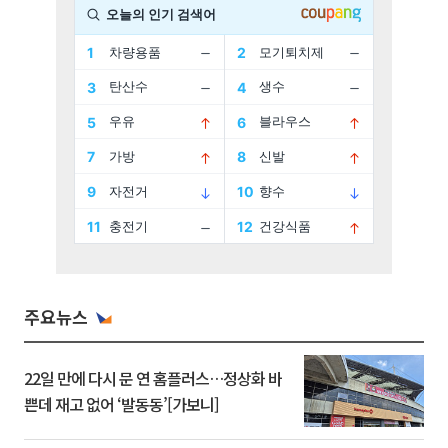
주요뉴스
22일 만에 다시 문 연 홈플러스…정상화 바
쁜데 재고 없어 ‘발동동’[가보니]