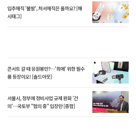
입추매직 '불발', 처서매직은 올까요? [해
시태그]
콘서트 갈 때 응원봉만?⋯'최애' 위한 필수
품 등장이오! [솔드아웃]
서울시, 정부에 정비사업 규제 완화 '건
의'⋯국토부 "협의 중" 입장만 [종합]