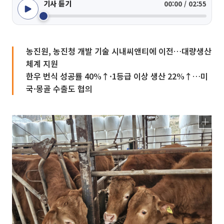
기사 듣기
00:00 / 02:55
농진원, 농진청 개발 기술 시내씨앤티에 이전…대량생산
체계 지원
한우 번식 성공률 40%↑·1등급 이상 생산 22%↑…미
국·몽골 수출도 협의