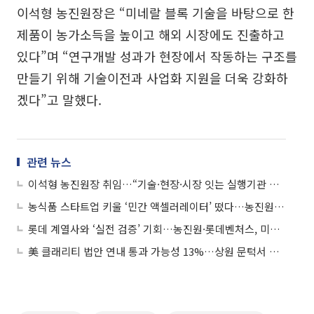
이석형 농진원장은 “미네랄 블록 기술을 바탕으로 한
제품이 농가소득을 높이고 해외 시장에도 진출하고
있다”며 “연구개발 성과가 현장에서 작동하는 구조를
만들기 위해 기술이전과 사업화 지원을 더욱 강화하
겠다”고 말했다.
관련 뉴스
이석형 농진원장 취임…“기술·현장·시장 잇는 실행기관 만들 것”
농식품 스타트업 키울 ‘민간 액셀러레이터’ 떴다…농진원, 창업 기획 투자사 8곳 선정
롯데 계열사와 ‘실전 검증’ 기회…농진원·롯데벤처스, 미래식단 6기 모집
美 클래리티 법안 연내 통과 가능성 13%…상원 문턱서 제동