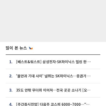
많이 본 뉴스
[베스트&워스트] 삼성전자·SK하이닉스 밀린 한 주…상상인증권은 85% 급등
1.
'불안과 기대 사이' 널뛰는 SK하이닉스…증권가 "HBM4·LTA 기반 펀터멘털 견고"
2.
35도 안팎 무더위 이어져…전국 곳곳 소나기 [오늘 날씨]
3.
[주간증시전망] 다음주 코스피 6000~7000⋯“外人 수급은 정책이 변수”
4.