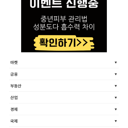
마켓
금융
부동산
산업
경제
국제