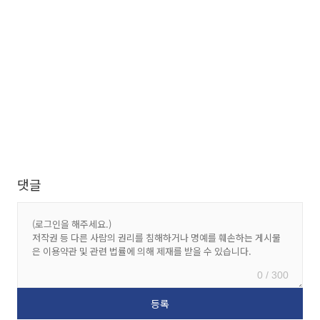
댓글
0 / 300