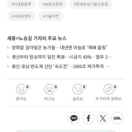
#미네랄블록
#농촌진흥청
#한국농업기술진흥원
#시내씨앤티
#기술이전
세종=노승길 기자의 주요 뉴스
양파밭 갈아엎은 농가들…내년엔 마늘로 ‘재배 쏠림’
생산부터 밥상까지 덮친 폭염…시금치 43%ㆍ열무 28% 급등
용인·호남 반도체 산단 ‘속도전’…1600조 메가투자 이행 총력
0
0
0
0
좋아요
화나요
슬퍼요
추가취재 원해요