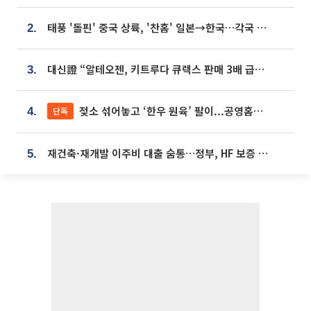
태풍 '돌핀' 중국 상륙, '찬홈' 일본→한국…각국 기상청 예상 경로는?
2.
대신證 “알테오젠, 키트루다 큐렉스 판매 3배 급증…목표가 41만원 상향”
3.
젖소 섞어놓고 ‘한우 원육’ 팔이...공영홈쇼핑 표기·검증 구멍
단독
4.
재건축·재개발 이주비 대출 숨통…정부, HF 보증 신설 추진
5.