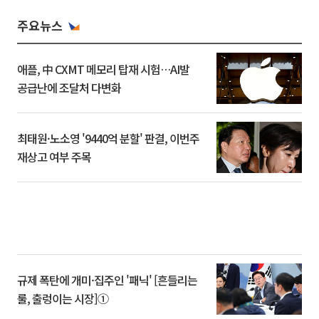
주요뉴스
애플, 中 CXMT 메모리 탑재 시험…AI발
공급난에 조달처 다변화
최태원·노소영 '9440억 분할' 판결, 이번주
재상고 여부 주목
규제 폭탄에 개미·집주인 '패닉' [흔들리는
룰, 출렁이는 시장]①