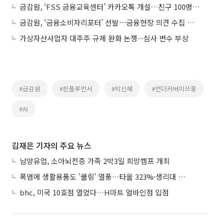
금감원, ‘FSS 금융교육센터’ 카카오톡 개설…친구 100명에 기프티콘 쏜다
금감원, ‘금융소비자리포터’ 선발⋯금융현장 의견 수집 강화
가상자산사업자 대주주 규제 완화 논쟁∙∙∙심사 변수 부상
#금감원
#핀플루언서
#박신혜
#언더커버미쓰홍
#AI
김재은 기자의 주요 뉴스
남양유업, 소아뇌전증 가족 2박3일 희망캠프 개최
폭염에 생활용품도 '쿨링' 열풍…타올 323%·생리대 450% 판매 급증
bhc, 미국 10호점 열었다…H마트 얼바인점 입점