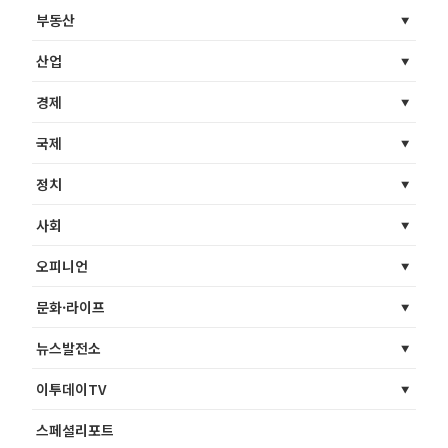
부동산
산업
경제
국제
정치
사회
오피니언
문화·라이프
뉴스발전소
이투데이TV
스페셜리포트