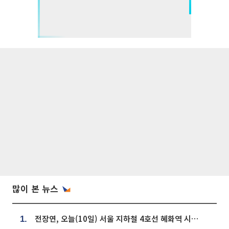
많이 본 뉴스
전장연, 오늘(10일) 서울 지하철 4호선 혜화역 시위…1호선 용산역 무정차
1.