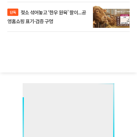
젖소 섞어놓고 ‘한우 원육’ 팔이...공
단독
영홈쇼핑 표기·검증 구멍