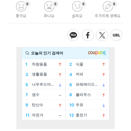
0
0
0
0
좋아요
화나요
슬퍼요
추가취재 원해요