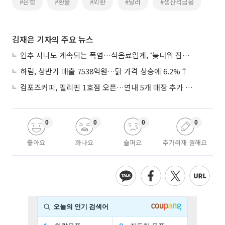
#은행
#환율
#외환
#달러
#생산적금융
김재은 기자의 주요 뉴스
입추 지나도 계속되는 폭염…식음료업계, ‘늦더위 잡기’ 전력 투구
하림, 상반기 매출 7538억원…닭 가격 상승에 6.2%↑
컴포즈커피, 필리핀 1호점 오픈…연내 5개 매장 추가 출점
0
0
0
0
좋아요
화나요
슬퍼요
추가취재 원해요