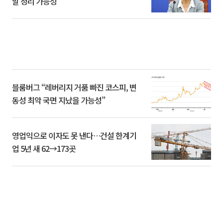
말 정리 가능성”
블룸버그 “레버리지 거품 빠진 코스피, 변
동성 최악 국면 지났을 가능성”
영업익으로 이자도 못 낸다…건설 한계기
업 5년 새 62→173곳