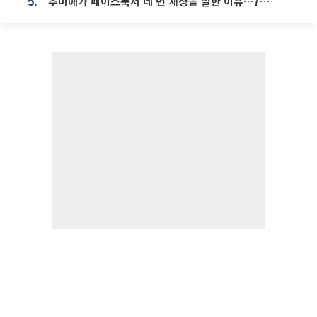
추미애가 페이스북서 네 번 재정을 말한 이유…7700억 추경 열쇠는 도의회에
5.