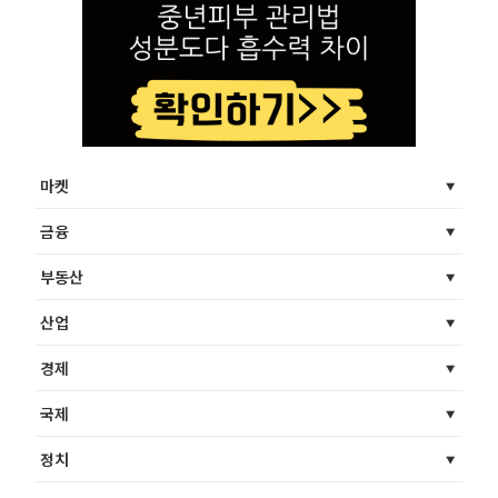
마켓
금융
부동산
산업
경제
국제
정치