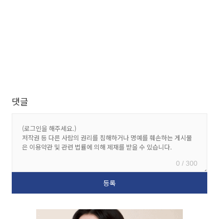
댓글
0 / 300