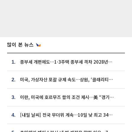
많이 본 뉴스
종부세 개편에도…1·3주택 종부세 격차 2028년부터 확대
1.
미국, 가상자산 포괄 규제 속도…상원, ‘클래리티법’ 9월 절차투표 추진
2.
이란, 미국에 호르무즈 합의 조건 제시…美 “경기 아직 안 끝나” [종합]
3.
[내일 날씨] 전국 무더위 계속…10일 낮 최고 34도 육박
4.