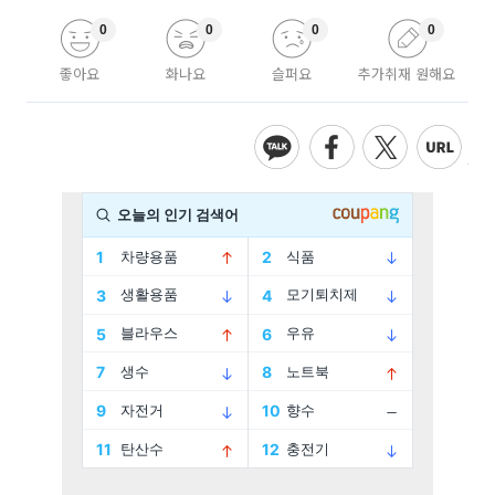
0
0
0
0
좋아요
화나요
슬퍼요
추가취재 원해요