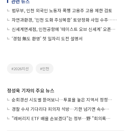
관련 뉴스
법무부, 인천 외국인 노동자 폭행 고용주 고용 제한 검토
자연과환경, ‘인천 도화 주상복합’ 토양정화 사업 수주…흑자전환 가속도
신세계면세점, 인천공항에 ‘테이스트 오브 신세계’ 오픈… 웰니스·K-푸드 강화
‘경험 無도 환영’ 첫 일자리 도전 설명서
#2026지선
#인천
정성욱 기자의 주요 뉴스
순회경선 시도별 뜯어보니…투표율 높은 지역서 정청래 강세
경찰 수사 기다리다 피의자 석방…기한 넘기면 속수무책
"레버리지 ETF 배율 손보겠다"는 정부…野 "회의록부터 내놔야"