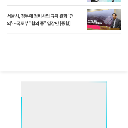
서울시, 정부에 정비사업 규제 완화 '건
의'⋯국토부 "협의 중" 입장만 [종합]