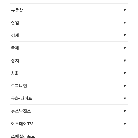
부동산
산업
경제
국제
정치
사회
오피니언
문화·라이프
뉴스발전소
이투데이TV
스페셜리포트