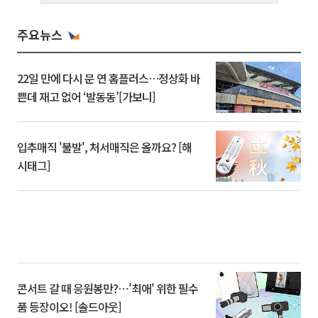
주요뉴스
22일 만에 다시 문 연 홈플러스…정상화 바
쁜데 재고 없어 ‘발동동’[가보니]
입추매직 '불발', 처서매직은 올까요? [해
시태그]
콘서트 갈 때 응원봉만?⋯'최애' 위한 필수
품 등장이오! [솔드아웃]