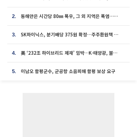
동해안은 시간당 80㎜ 폭우, 그 외 지역은 폭염…‘극과 극 날씨’
2.
SK하이닉스, 분기배당 375원 확정…주주환원책 9월로 앞당겨 발표
3.
美 ‘232조 하이브리드 제재’ 임박…K-태양광, 불확실성 털고 날개 다나
4.
이남오 함평군수, 군공항 소음피해 함평 보상 요구
5.