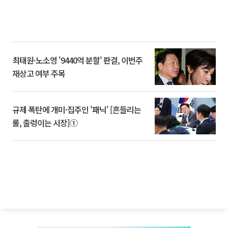
최태원·노소영 '9440억 분할' 판결, 이번주
재상고 여부 주목
규제 폭탄에 개미·집주인 '패닉' [흔들리는
룰, 출렁이는 시장]①