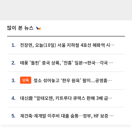
많이 본 뉴스
전장연, 오늘(10일) 서울 지하철 4호선 혜화역 시위…1호선 용산역 무정차
1.
태풍 '돌핀' 중국 상륙, '찬홈' 일본→한국…각국 기상청 예상 경로는?
2.
젖소 섞어놓고 ‘한우 원육’ 팔이...공영홈쇼핑 표기·검증 구멍
단독
3.
대신證 “알테오젠, 키트루다 큐렉스 판매 3배 급증…목표가 41만원 상향”
4.
재건축·재개발 이주비 대출 숨통…정부, HF 보증 신설 추진
5.