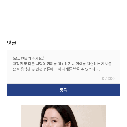
댓글
0 / 300