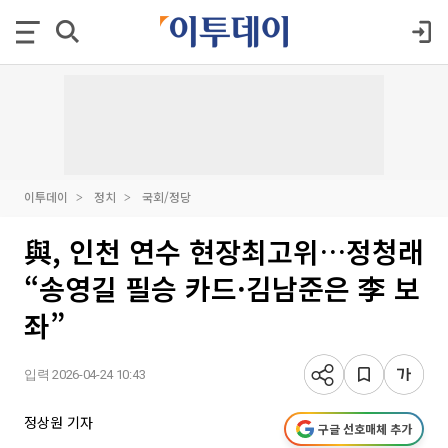
이투데이
정치
국회/정당
與, 인천 연수 현장최고위…정청래
“송영길 필승 카드·김남준은 李 보
좌”
입력 2026-04-24 10:43
정상원 기자
구글 선호매체 추가