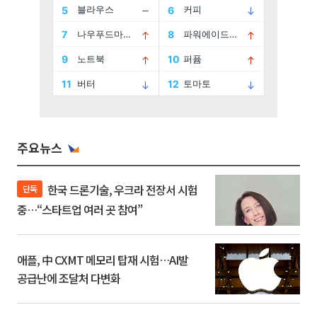
주요뉴스
한국 드론기술, 우크라 전장서 시험
단독
중…“스타트업 여러 곳 참여”
애플, 中 CXMT 메모리 탑재 시험…AI발
공급난에 조달처 다변화