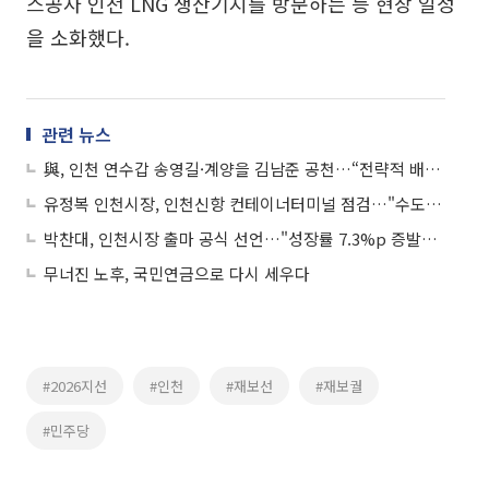
스공사 인천 LNG 생산기지를 방문하는 등 현장 일정
을 소화했다.
관련 뉴스
與, 인천 연수갑 송영길·계양을 김남준 공천…“전략적 배치”
유정복 인천시장, 인천신항 컨테이너터미널 점검…"수도권 물류 관문 경쟁력 강화"
박찬대, 인천시장 출마 공식 선언…"성장률 7.3%p 증발한 무능 시정 심판"
무너진 노후, 국민연금으로 다시 세우다
#2026지선
#인천
#재보선
#재보궐
#민주당