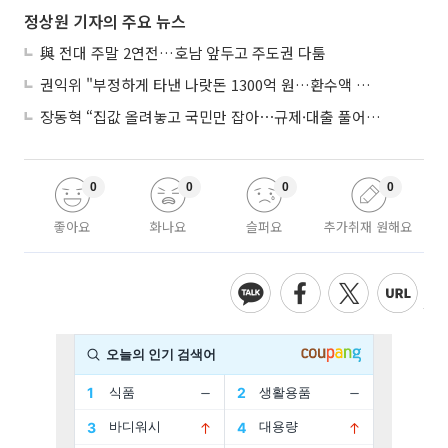
정상원 기자의 주요 뉴스
與 전대 주말 2연전…호남 앞두고 주도권 다툼
권익위 "부정하게 타낸 나랏돈 1300억 원…환수액 역대 최대"
장동혁 “집값 올려놓고 국민만 잡아⋯규제·대출 풀어야”
0
0
0
0
좋아요
화나요
슬퍼요
추가취재 원해요