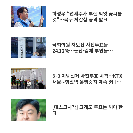
하정우 “전재수가 뿌린 씨앗 꽃피울
것”…북구 체감형 공약 발표
국회의원 재보선 사전투표율
24.12%…군산·김제·부안을
42.59% 최고
6·3 지방선거 사전투표 시작⋯KTX
서울∼행신역 운행중지 계속 外 [오
늘의 주요뉴스]
[데스크시각] 그래도 투표는 해야 한
다