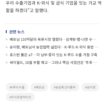
우리 수출기업과 K-외식 및 급식 기업을 잇는 가교 역
할을 하겠다”고 말했다.
관련 뉴스
베트남 110억달러 육류시장 열렸다…삼계탕·햄·너겟 수출길 뚫어
송미령, 베트남서 농업협력 넓힌다…K-푸드·K-외식 동반 확장 모색
휴스턴 뚫은 aT…미 남부·중미 잇는 K-푸드 수출 거점 구축
싸이월드, 10월 부활 예고…그러나 핵심 사업안은 ‘추후 공개’
#K푸드수출
#베트남
#농림축산식품부
#송미령
#외식프랜차이즈