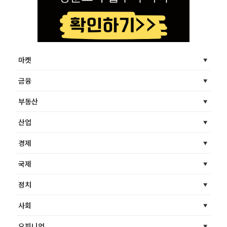
마켓
금융
부동산
산업
경제
국제
정치
사회
오피니언