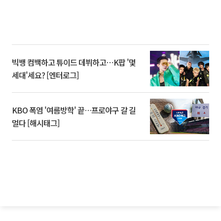
빅뱅 컴백하고 튜이드 데뷔하고⋯K팝 '몇
세대'세요? [엔터로그]
KBO 폭염 '여름방학' 끝…프로야구 갈 길
멀다 [해시태그]