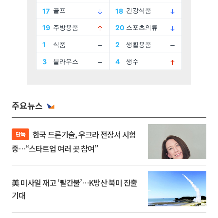
주요뉴스
한국 드론기술, 우크라 전장서 시험
단독
중…“스타트업 여러 곳 참여”
美 미사일 재고 ‘빨간불’…K방산 북미 진출
기대