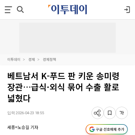
이투데이
경제
경제정책
베트남서 K-푸드 판 키운 송미령
장관…급식·외식 묶어 수출 활로
넓혔다
입력 2026-04-23 18:55
세종=노승길 기자
구글 선호매체 추가