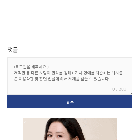
댓글
0 / 300