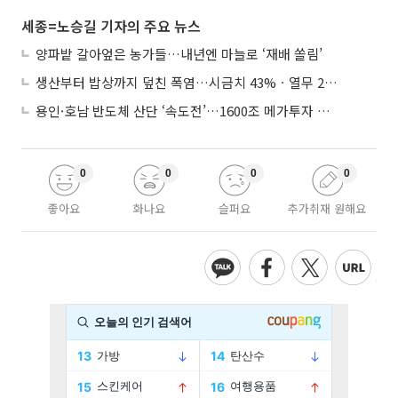
세종=노승길 기자의 주요 뉴스
양파밭 갈아엎은 농가들…내년엔 마늘로 ‘재배 쏠림’
생산부터 밥상까지 덮친 폭염…시금치 43%ㆍ열무 28% 급등
용인·호남 반도체 산단 ‘속도전’…1600조 메가투자 이행 총력
0
0
0
0
좋아요
화나요
슬퍼요
추가취재 원해요