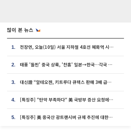
많이 본 뉴스
전장연, 오늘(10일) 서울 지하철 4호선 혜화역 시위…1호선 용산역 무정차
1.
태풍 '돌핀' 중국 상륙, '찬홈' 일본→한국…각국 기상청 예상 경로는?
2.
대신證 “알테오젠, 키트루다 큐렉스 판매 3배 급증…목표가 41만원 상향”
3.
[특징주] “탄약 부족하다“ 美 국방부 증산 요청에⋯국내 방산주 급등세
4.
[특징주] 美 중국산 광트랜시버 규제 추진에 대한광통신 등 광통신株 강세
5.