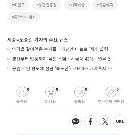
#벼멸구
#농촌진흥청
#비래해충
#유입예측
#통합방제체계
세종=노승길 기자의 주요 뉴스
양파밭 갈아엎은 농가들…내년엔 마늘로 ‘재배 쏠림’
생산부터 밥상까지 덮친 폭염…시금치 43%ㆍ열무 28% 급등
용인·호남 반도체 산단 ‘속도전’…1600조 메가투자 이행 총력
0
0
0
0
좋아요
화나요
슬퍼요
추가취재 원해요