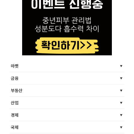
마켓
금융
부동산
산업
경제
국제