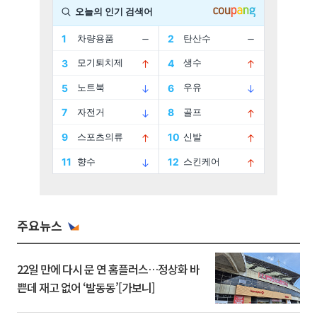
주요뉴스
22일 만에 다시 문 연 홈플러스…정상화 바
쁜데 재고 없어 ‘발동동’[가보니]