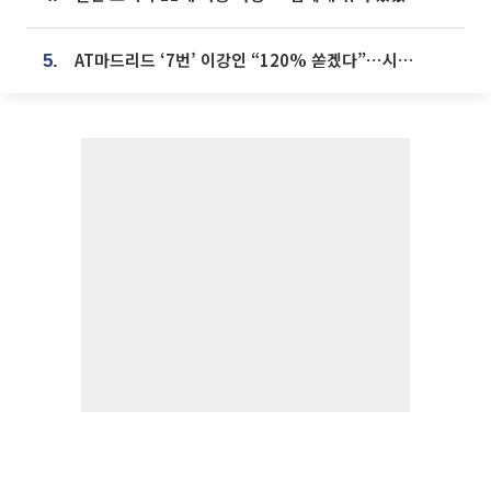
AT마드리드 ‘7번’ 이강인 “120% 쏟겠다”⋯시메오네 감독 “필요한 선수”
5.