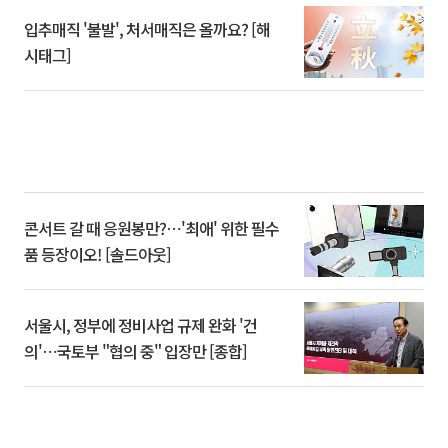
입추매직 '불발', 처서매직은 올까요? [해
시태그]
콘서트 갈 때 응원봉만?⋯'최애' 위한 필수
품 등장이오! [솔드아웃]
서울시, 정부에 정비사업 규제 완화 '건
의'⋯국토부 "협의 중" 입장만 [종합]