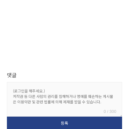
댓글
0 / 300