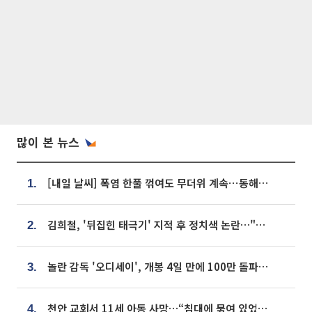
많이 본 뉴스
[내일 날씨] 폭염 한풀 꺾여도 무더위 계속⋯동해안 이틀 연속 비
1.
김희철, '뒤집힌 태극기' 지적 후 정치색 논란…"좌우 떠나 우리나라 국기"
2.
놀란 감독 '오디세이', 개봉 4일 만에 100만 돌파⋯'왕사남' 보다 빠르다
3.
천안 교회서 11세 아동 사망…“침대에 묶여 있었다” 진술 확보
4.