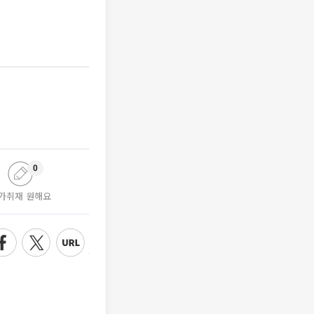
0
가취재 원해요