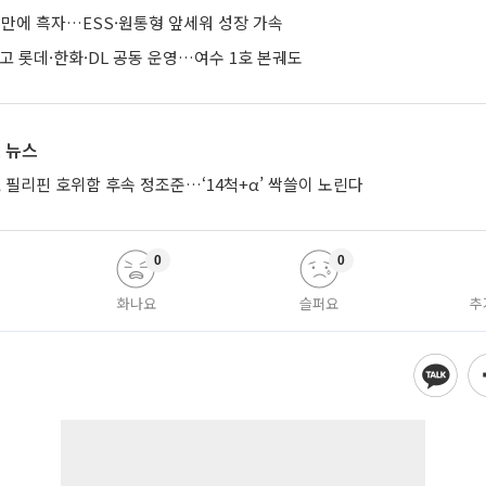
기 만에 흑자…ESS·원통형 앞세워 성장 가속
줄이고 롯데·한화·DL 공동 운영…여수 1호 본궤도
 뉴스
 필리핀 호위함 후속 정조준…‘14척+α’ 싹쓸이 노린다
0
0
화나요
슬퍼요
추