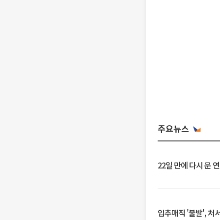
주요뉴스
22일 만에 다시 문 
입추매직 '불발', 처