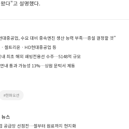
왔다"고 설명했다.
현대중공업, 수요 대비 중속엔진 생산 능력 부족⋯증설 결정할 것”
ㆍ셀트리온ㆍHD현대중공업 등
국내 최초 해외 쇄빙전용선 수주…5148억 규모
 연내 통과 가능성 13%…상원 문턱서 제동
#한화오션
 뉴스
유럽 공급망 선점전…셀부터 원료까지 현지화