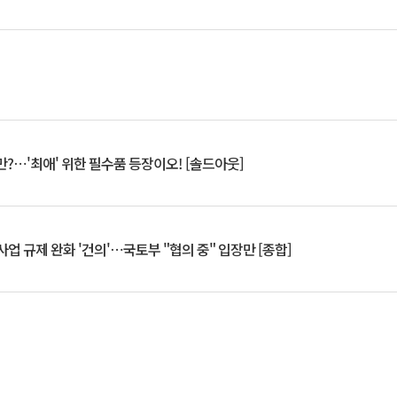
?⋯'최애' 위한 필수품 등장이오! [솔드아웃]
업 규제 완화 '건의'⋯국토부 "협의 중" 입장만 [종합]