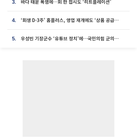
바다 태운 폭염에…회 한 접시도 ‘히트플레이션’
3.
‘회생 D-3주’ 홈플러스, 영업 재개에도 ‘상품 공급망’ 복구가 생존 관건
4.
우성빈 기장군수 ‘유튜브 정치’에…국민의힘 군의원들 집단 반발
5.