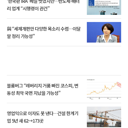
‘한국판 IRA’ 베일 벗었지만…반도체·배터
리 업계 “시행령이 관건”
與 “세제개편안 다양한 목소리 수렴…이달
말 정리 가능성”
블룸버그 “레버리지 거품 빠진 코스피, 변
동성 최악 국면 지났을 가능성”
영업익으로 이자도 못 낸다…건설 한계기
업 5년 새 62→173곳