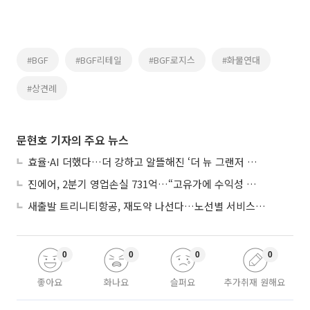
#BGF
#BGF리테일
#BGF로지스
#화물연대
#상견례
문현호 기자의 주요 뉴스
효율·AI 더했다…더 강하고 알뜰해진 ‘더 뉴 그랜저 하이브리드’
진에어, 2분기 영업손실 731억…“고유가에 수익성 악화”
새출발 트리니티항공, 재도약 나선다…노선별 서비스 차별화
0
0
0
0
좋아요
화나요
슬퍼요
추가취재 원해요