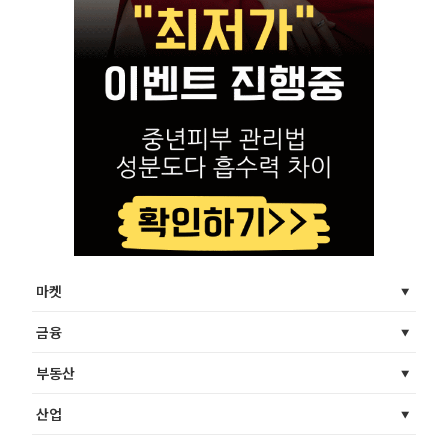
마켓
금융
부동산
산업