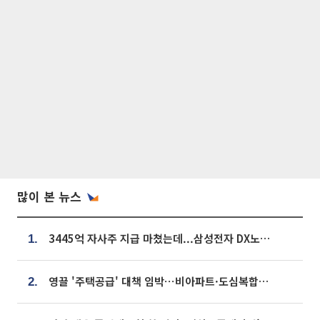
많이 본 뉴스
3445억 자사주 지급 마쳤는데...삼성전자 DX노조, 뒤늦은 '떼쓰기 집회'
1.
영끌 '주택공급' 대책 임박⋯비아파트·도심복합까지 총동원
2.