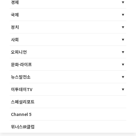
경제
국제
정치
사회
오피니언
문화·라이프
뉴스발전소
이투데이TV
스페셜리포트
Channel 5
위너스IR클럽