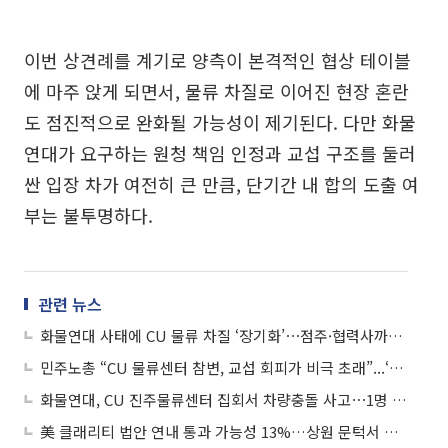
이번 상견례를 계기로 양측이 본격적인 협상 테이블
에 마주 앉게 되면서, 물류 차질로 이어진 현장 혼란
도 점진적으로 완화될 가능성이 제기된다. 다만 화물
연대가 요구하는 원청 책임 인정과 교섭 구조를 둘러
싼 입장 차가 여전히 큰 만큼, 단기간 내 합의 도출 여
부는 불투명하다.
관련 뉴스
화물연대 사태에 CU 물류 차질 ‘장기화’⋯점주·협력사까지 피해 ‘확산일로’
민주노총 “CU 물류센터 참변, 교섭 회피가 비극 초래”...‘총력 투쟁’ 예고
화물연대, CU 진주물류센터 집회서 차량충돌 사고⋯1명 사망·2명 부상
美 클래리티 법안 연내 통과 가능성 13%…상원 문턱서 제동