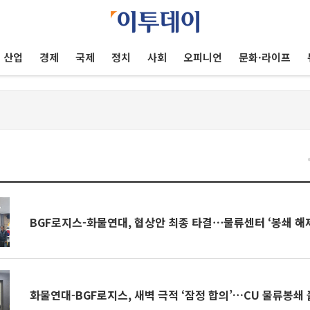
산업
경제
국제
정치
사회
오피니언
문화·라이프
건
BGF로지스-화물연대, 협상안 최종 타결⋯물류센터 ‘봉쇄 해
화물연대-BGF로지스, 새벽 극적 ‘잠정 합의’…CU 물류봉쇄