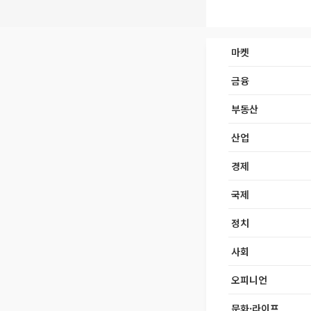
마켓
금융
부동산
산업
경제
국제
정치
사회
오피니언
문화·라이프