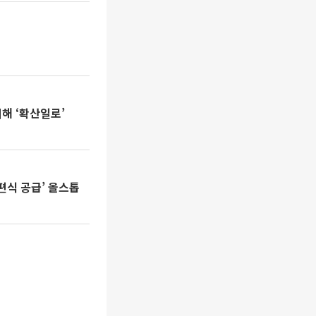
해 ‘확산일로’
편식 공급’ 올스톱