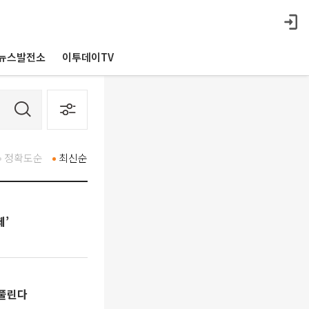
뉴스발전소
이투데이TV
정확도순
최신순
제’
 풀린다