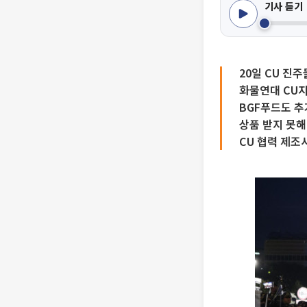
기사 듣기
20일 CU 진
화물연대 CU지
BGF푸드도 추
상품 받지 못
CU 협력 제조