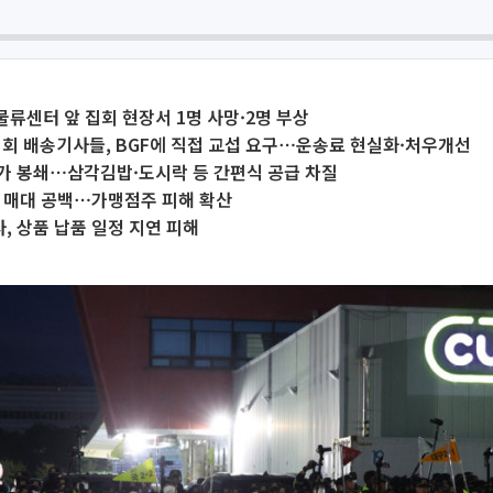
주물류센터 앞 집회 현장서 1명 사망·2명 부상
회 배송기사들, BGF에 직접 교섭 요구⋯운송료 현실화·처우개선
가 봉쇄⋯삼각김밥·도시락 등 간편식 공급 차질
해 매대 공백⋯가맹점주 피해 확산
사, 상품 납품 일정 지연 피해