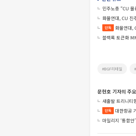
민주노총 “CU 물
화물연대, CU 
화물연대, 
단독
블랙록 토큰화 MM
#BGF리테일
문현호 기자의 주요
새출발 트리니티항
대한항공 
단독
마일리지 ‘통합안’