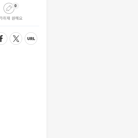
0
가취재 원해요