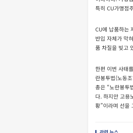
특히 CU가맹점주
CU에 납품하는 
반입 자체가 막혀
품 차질을 빚고 
한편 이번 사태를
란봉투법(노동조합
총은 “노란봉투
다. 하지만 고용
황”이라며 선을 
관련 뉴스