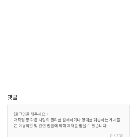
댓글
0 / 300