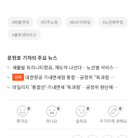
#화물연대
#민주노총
#BGF리테일
#노란봉투법
#물류센터사고
문현호 기자의 주요 뉴스
새출발 트리니티항공, 재도약 나선다…노선별 서비스 차별화
대한항공 기내면세점 통합…공정위 “독과점 여부 따진다”
단독
마일리지 ‘통합안’·기내면세 ‘독과점’…공정위 판단에 쏠린 눈
0
0
0
0
좋아요
화나요
슬퍼요
추가취재 원해요