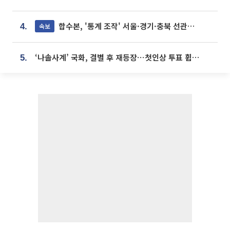
합수본, '통계 조작' 서울·경기·충북 선관위 등 추가 압수수색
속보
4.
‘나솔사계’ 국화, 결별 후 재등장⋯첫인상 투표 휩쓸고 ‘인기녀’ 등극
5.