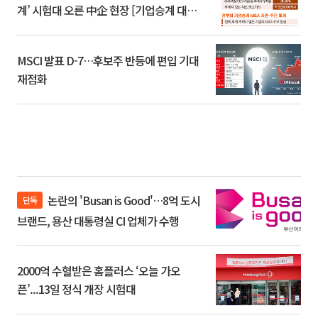
계’ 시험대 오른 中企 현장 [기업승계 대전
환]
MSCI 발표 D-7…후보주 반등에 편입 기대
재점화
논란의 'Busan is Good'…8억 도시
단독
브랜드, 용산 대통령실 CI 업체가 수행
2000억 수혈받은 홈플러스 ‘오늘 가오
픈’...13일 정식 개장 시험대