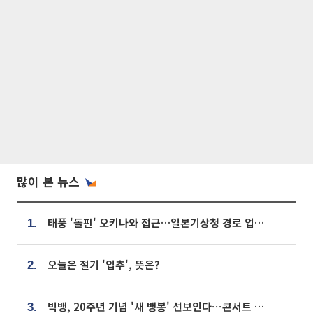
많이 본 뉴스
태풍 '돌핀' 오키나와 접근…일본기상청 경로 업데이트
1.
오늘은 절기 '입추', 뜻은?
2.
빅뱅, 20주년 기념 '새 뱅봉' 선보인다⋯콘서트 앞두고 팝업 개최
3.