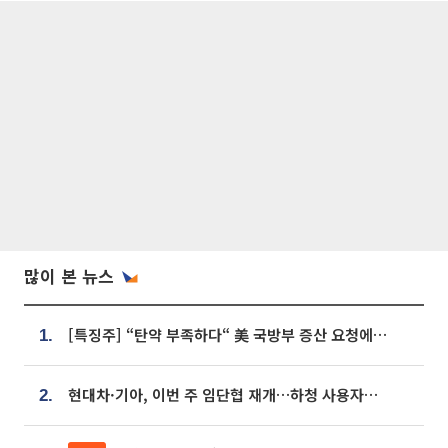
많이 본 뉴스
[특징주] “탄약 부족하다“ 美 국방부 증산 요청에⋯국내 방산주 급등세
1.
현대차·기아, 이번 주 임단협 재개…하청 사용자성 재심도 ‘변수’
2.