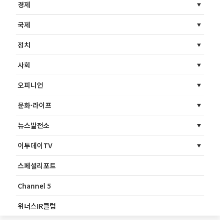
경제
국제
정치
사회
오피니언
문화·라이프
뉴스발전소
이투데이TV
스페셜리포트
Channel 5
위너스IR클럽