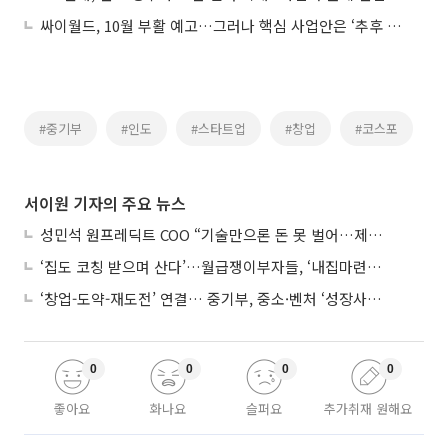
싸이월드, 10월 부활 예고…그러나 핵심 사업안은 ‘추후 공개’
#중기부
#인도
#스타트업
#창업
#코스포
서이원 기자의 주요 뉴스
성민석 원프레딕트 COO “기술만으론 돈 못 벌어…제조 AI도 제품 돼야”
‘집도 코칭 받으며 산다’…월급쟁이부자들, ‘내집마련’ 신청 증가세
‘창업-도약-재도전’ 연결… 중기부, 중소·벤처 ‘성장사다리’ 짓는다
0
0
0
0
좋아요
화나요
슬퍼요
추가취재 원해요