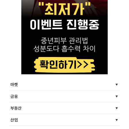
마켓
금융
부동산
산업