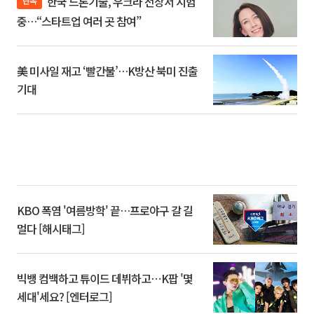
한국 드론기술, 우크라 전장서 시험
단독
중…“스타트업 여러 곳 참여”
美 미사일 재고 ‘빨간불’…K방산 북미 진출
기대
KBO 폭염 '여름방학' 끝…프로야구 갈 길
멀다 [해시태그]
빅뱅 컴백하고 튜이드 데뷔하고⋯K팝 '몇
세대'세요? [엔터로그]