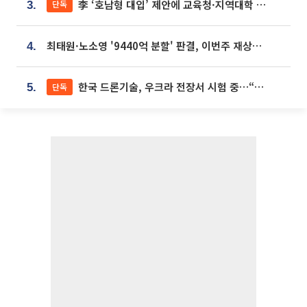
李 ‘호남형 대입’ 제안에 교육청·지역대학 서·논술형 입시 연계 '착수'
단독
3.
최태원·노소영 '9440억 분할' 판결, 이번주 재상고 여부 주목
4.
한국 드론기술, 우크라 전장서 시험 중…“스타트업 여러 곳 참여”
단독
5.