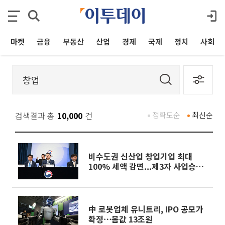
마켓
금융
부동산
산업
경제
국제
정치
사회
검색결과 총
10,000
건
정확도순
최신순
비수도권 신산업 창업기업 최대
100% 세액 감면...제3자 사업승계
특례 도입
中 로봇업체 유니트리, IPO 공모가
확정⋯몸값 13조원