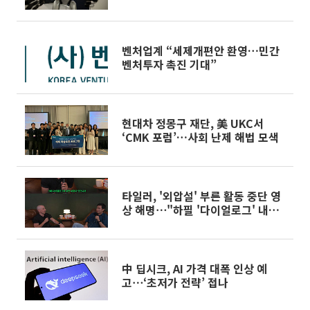
벤처업계 “세제개편안 환영…민간
벤처투자 촉진 기대”
현대차 정몽구 재단, 美 UKC서
‘CMK 포럼’…사회 난제 해법 모색
타일러, '외압설' 부른 활동 중단 영
상 해명⋯"하필 '다이얼로그' 내용
이라"
中 딥시크, AI 가격 대폭 인상 예
고⋯‘초저가 전략’ 접나