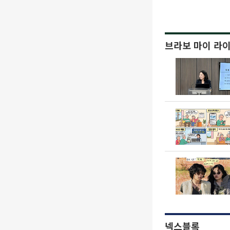
브라보 마이 라
넥스블록