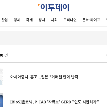
산업
경제
국제
정치
사회
오피니언
문화·라이프
00
건
아시아증시, 혼조...일본 3거래일 만에 반락
[BioS]온코닉, P-CAB '자큐보' GERD "인도 시판허가"