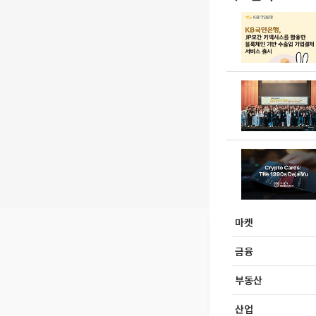
마켓
금융
부동산
산업