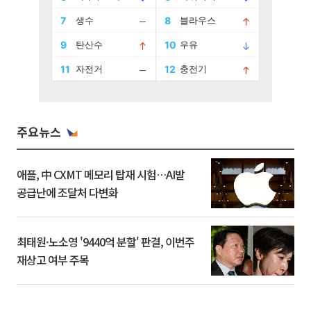
주요뉴스
애플, 中 CXMT 메모리 탑재 시험…AI발
공급난에 조달처 다변화
최태원·노소영 '9440억 분할' 판결, 이번주
재상고 여부 주목