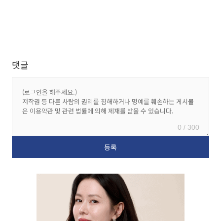
댓글
0 / 300