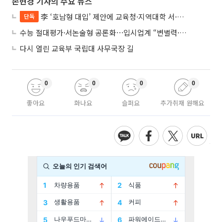
손현경 기자의 주요 뉴스
李 ‘호남형 대입’ 제안에 교육청·지역대학 서·논술형 입시 연계 '착수'
단독
수능 절대평가·서논술형 공론화⋯입시업계 “변별력·사교육 대책 먼저”
다시 열린 교육부 국립대 사무국장 길
0
0
0
0
좋아요
화나요
슬퍼요
추가취재 원해요