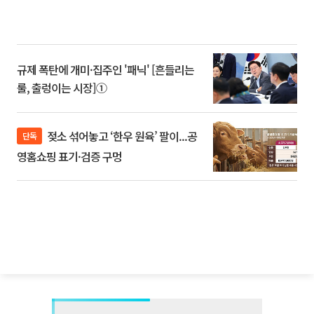
규제 폭탄에 개미·집주인 '패닉' [흔들리는
룰, 출렁이는 시장]①
젖소 섞어놓고 ‘한우 원육’ 팔이...공
단독
영홈쇼핑 표기·검증 구멍