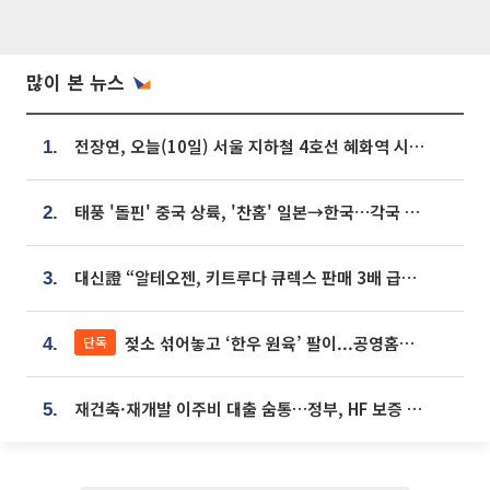
많이 본 뉴스
전장연, 오늘(10일) 서울 지하철 4호선 혜화역 시위…1호선 용산역 무정차
1.
태풍 '돌핀' 중국 상륙, '찬홈' 일본→한국…각국 기상청 예상 경로는?
2.
대신證 “알테오젠, 키트루다 큐렉스 판매 3배 급증…목표가 41만원 상향”
3.
젖소 섞어놓고 ‘한우 원육’ 팔이...공영홈쇼핑 표기·검증 구멍
단독
4.
재건축·재개발 이주비 대출 숨통…정부, HF 보증 신설 추진
5.