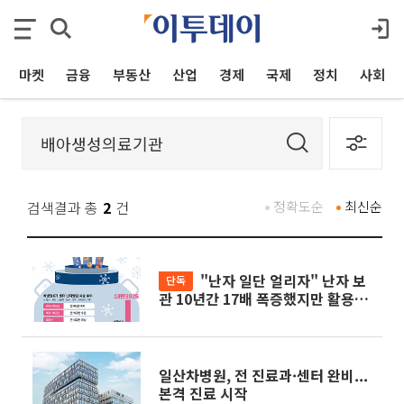
마켓
금융
부동산
산업
경제
국제
정치
사회
검색결과 총
2
건
정확도순
최신순
"난자 일단 얼리자" 난자 보
단독
관 10년간 17배 폭증했지만 활용은
'깜깜' [붙잡은 미래, 냉동난자 中]
일산차병원, 전 진료과·센터 완비...
본격 진료 시작