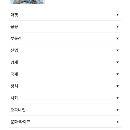
마켓
금융
부동산
산업
경제
국제
정치
사회
오피니언
문화·라이프