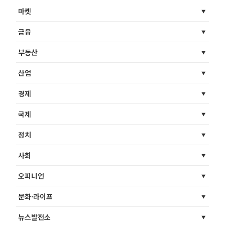
마켓
금융
부동산
산업
경제
국제
정치
사회
오피니언
문화·라이프
뉴스발전소