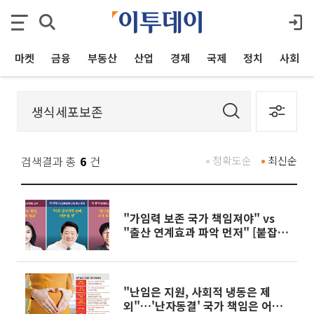
마켓
금융
부동산
산업
경제
국제
정치
사회
검색결과 총
6
건
정확도순
최신순
"가임력 보존 국가 책임져야" vs
"출산 연계효과 파악 먼저" [붙잡은
미래, 냉동난자 下]
"난임은 지원, 사회적 냉동은 제
외"…'난자동결' 국가 책임은 어디