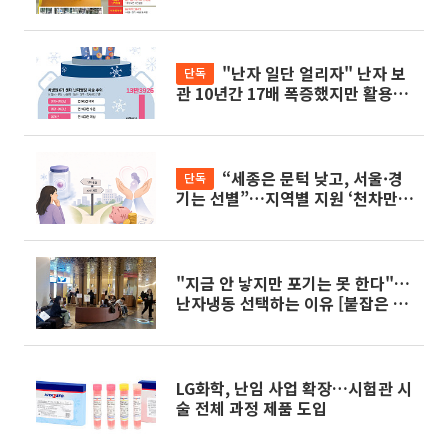
까지 [붙잡은 미래, 냉동난자 下]
"난자 일단 얼리자" 난자 보
단독
관 10년간 17배 폭증했지만 활용은
'깜깜' [붙잡은 미래, 냉동난자 中]
“세종은 문턱 낮고, 서울·경
단독
기는 선별”…지역별 지원 ‘천차만
별’ [붙잡은 미래, 냉동난자 中]
"지금 안 낳지만 포기는 못 한다"…
난자냉동 선택하는 이유 [붙잡은 미
래, 냉동난자 上]
LG화학, 난임 사업 확장…시험관 시
술 전체 과정 제품 도입