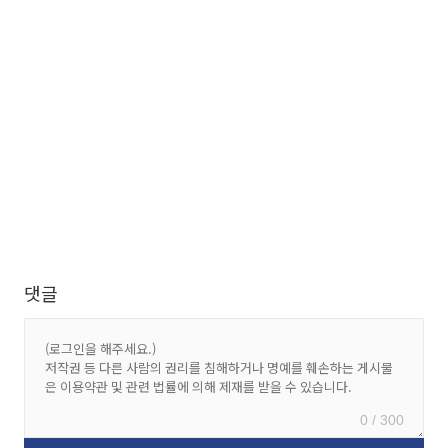
댓글
0 / 300