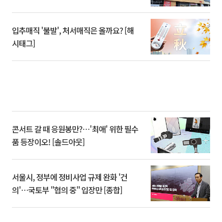
입추매직 '불발', 처서매직은 올까요? [해
시태그]
콘서트 갈 때 응원봉만?⋯'최애' 위한 필수
품 등장이오! [솔드아웃]
서울시, 정부에 정비사업 규제 완화 '건
의'⋯국토부 "협의 중" 입장만 [종합]