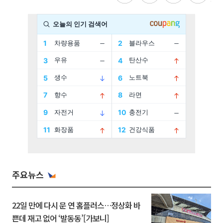
주요뉴스
22일 만에 다시 문 연 홈플러스…정상화 바
쁜데 재고 없어 ‘발동동’[가보니]