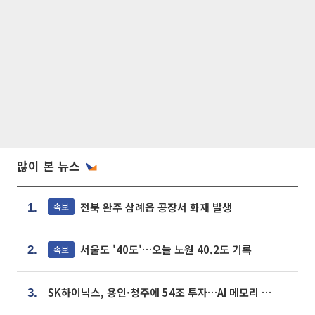
많이 본 뉴스
전북 완주 삼례읍 공장서 화재 발생
속보
1.
서울도 '40도'…오늘 노원 40.2도 기록
속보
2.
SK하이닉스, 용인·청주에 54조 투자…AI 메모리 생산기지 키운다
3.