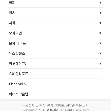
국제
정치
사회
오피니언
문화·라이프
뉴스발전소
이투데이TV
스페셜리포트
Channel 5
위너스IR클럽
무단전재 및 수집, 복사, 재배포, AI학습 이용 금지
Copyright 2006.
이투데이
. All rights reserved