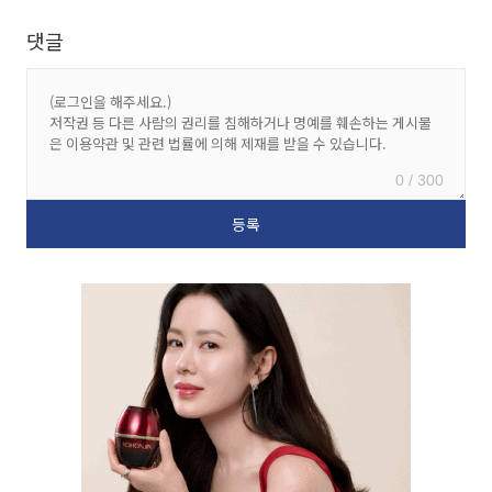
댓글
0 / 300