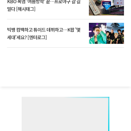
KBO 폭염 '여름방학' 끝…프로야구 갈 길
멀다 [해시태그]
빅뱅 컴백하고 튜이드 데뷔하고⋯K팝 '몇
세대'세요? [엔터로그]