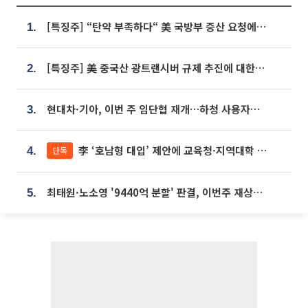
[특징주] “탄약 부족하다“ 美 국방부 증산 요청에⋯국내 방산주 급등세
1.
[특징주] 美 중국산 광트랜시버 규제 추진에 대한광통신 등 광통신株 강세
2.
현대차·기아, 이번 주 임단협 재개…하청 사용자성 재심도 ‘변수’
3.
李 ‘호남형 대입’ 제안에 교육청·지역대학 서·논술형 입시 연계 '착수'
단독
4.
최태원·노소영 '9440억 분할' 판결, 이번주 재상고 여부 주목
5.