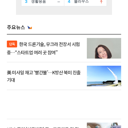
주요뉴스
한국 드론기술, 우크라 전장서 시험
단독
중…“스타트업 여러 곳 참여”
美 미사일 재고 ‘빨간불’…K방산 북미 진출
기대