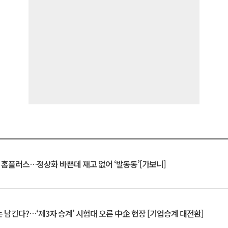
연 홈플러스…정상화 바쁜데 재고 없어 ‘발동동’[가보니]
 남긴다?…‘제3자 승계’ 시험대 오른 中企 현장 [기업승계 대전환]