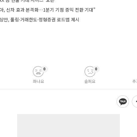
아, 신차 효과 본격화…1분기 기점 증익 전환 기대"
예상안, 풀링·거래한도·정형증권 로드맵 제시
0
0
화나요
슬퍼요
추