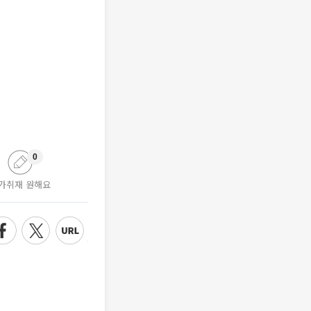
0
가취재 원해요