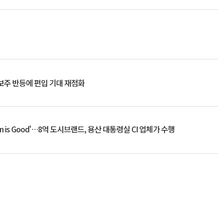
후보주 반등에 편입 기대 재점화
an is Good'…8억 도시브랜드, 용산 대통령실 CI 업체가 수행