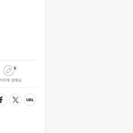
0
가취재 원해요