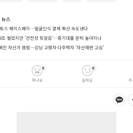
 뉴스
 토스 페이스페이⋯얼굴인식 결제 확산 속도낸다
 9조 벌었지만 ‘건전성 뒷걸음’⋯중기대출 문턱 높아지나
해진 자산가 셈법⋯강남 고령자·다주택자 ‘자산재편 고심’
0
0
화나요
슬퍼요
추