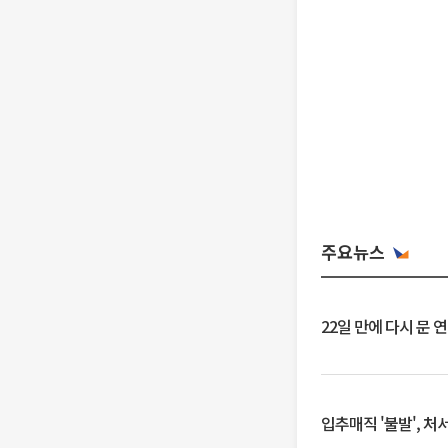
주요뉴스
22일 만에 다시 문 
입추매직 '불발', 처