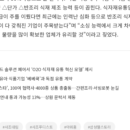
 △단가 △반조리 식재 제조 능력 등이 꼽힌다. 식자재유통
급이 주를 이뤘다면 최근에는 인력난 심화 등으로 반조리 식
등이 다 갖춰진 기업이 주목받는다”며 “소싱 능력에서 크게 
 물량을 많이 확보한 업체가 유리할 것”이라고 짚었다.
드 솔루션 페어서 ‘O2O 식자재 유통 혁신 모델’ 제시
유아 식품기업 ‘베베쿡’과 독점 유통 계약
타’, 100여 협력사·4000종 상품 총출동…간편조리·서빙로봇 눈길
 연내 통과 가능성 13%…상원 문턱서 제동
#사조대림
#사조푸디스트
#아워홈
#삼성웰스토리