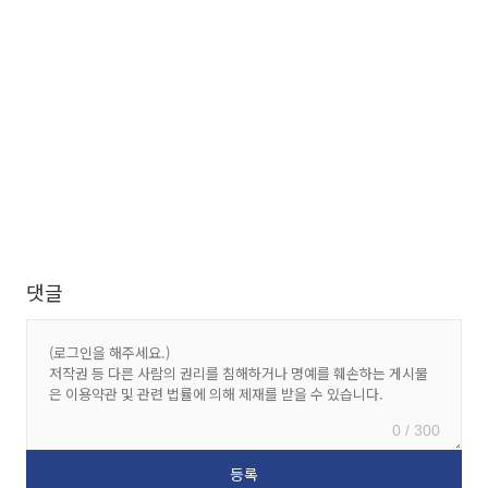
댓글
0 / 300