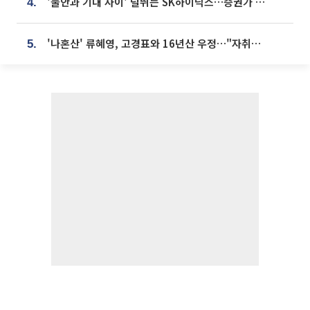
'불안과 기대 사이' 널뛰는 SK하이닉스…증권가 "HBM4·LTA 기반 펀터멘털 견고"
4.
'나혼산' 류혜영, 고경표와 16년산 우정…"자취방서 부모님과 마주쳐"
5.