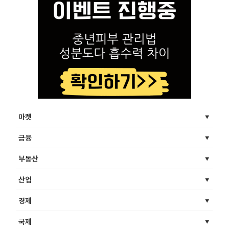
마켓
금융
부동산
산업
경제
국제