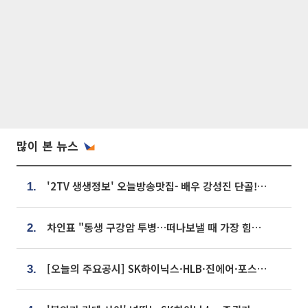
많이 본 뉴스
'2TV 생생정보' 오늘방송맛집- 배우 강성진 단골! 쌀국수ㆍ푸팟퐁 커리 맛집 '블○○○'
1.
차인표 "동생 구강암 투병…떠나보낼 때 가장 힘들었다”
2.
[오늘의 주요공시] SK하이닉스·HLB·진에어·포스코홀딩스·네이버·대우건설 등
3.