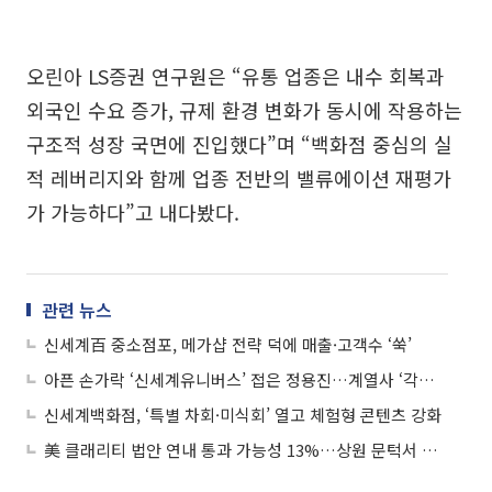
오린아 LS증권 연구원은 “유통 업종은 내수 회복과
외국인 수요 증가, 규제 환경 변화가 동시에 작용하는
구조적 성장 국면에 진입했다”며 “백화점 중심의 실
적 레버리지와 함께 업종 전반의 밸류에이션 재평가
가 가능하다”고 내다봤다.
관련 뉴스
신세계百 중소점포, 메가샵 전략 덕에 매출·고객수 ‘쑥’
아픈 손가락 ‘신세계유니버스’ 접은 정용진…계열사 ‘각자도생 멤버십’에 쏠린 눈
신세계백화점, ‘특별 차회·미식회’ 열고 체험형 콘텐츠 강화
美 클래리티 법안 연내 통과 가능성 13%…상원 문턱서 제동