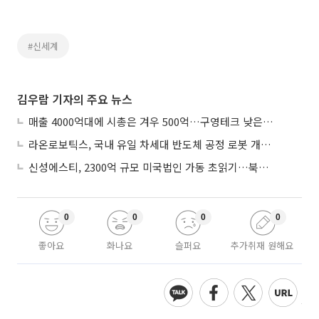
#신세계
김우람 기자의 주요 뉴스
매출 4000억대에 시총은 겨우 500억…구영테크 낮은 몸값에 저가 승계 마무리
라온로보틱스, 국내 유일 차세대 반도체 공정 로봇 개발 ‘고객사 테스트 진행’
신성에스티, 2300억 규모 미국법인 가동 초읽기…북미 ESS 공략 본격화
0
0
0
0
좋아요
화나요
슬퍼요
추가취재 원해요