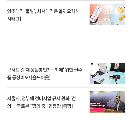
입추매직 '불발', 처서매직은 올까요? [해
시태그]
콘서트 갈 때 응원봉만?⋯'최애' 위한 필수
품 등장이오! [솔드아웃]
서울시, 정부에 정비사업 규제 완화 '건
의'⋯국토부 "협의 중" 입장만 [종합]